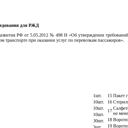
ледования для РЖД
развития РФ от 5.05.2012 № 498 Н «Об утверждении требовани
м транспорте при оказании услуг по перевозкам пассажиров».
1шт.
15
Пакет 
10шт.
16
Стериль
10шт.
Салфет
17
не мене
10шт.
18
Воротн
30шт.
19
Воротн
3шт.