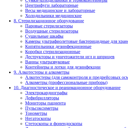
Сумки-холодильники и термоконтейнеры
Центрифуги лабораторные
Весы медицинские и лабораторные
Холодильники медицинские
8. Стерилизационное оборудование
Паровые стерилизаторы
Воздушные стерилизаторы
Сушильные шкафы
Камеры ультрафиолетовые бактерицидные для хран
Кипятильники дезинфекционные
Коробки стерилизационные
Деструкторы и уничтожители игл и шприцев
Ванны ультразвуковые
Контейнеры и лотки для дезинфекции
9. Алкотестеры и алкометры
Алкотестеры (для самоконтроля и предрейсовых ос
Алкометры (профессиональные приборы)
10. Диагностическое и реанимационное оборудование
Электрокардиографы
Дефибрилляторы
Мониторы пациента
Пульсоксиметры
Тонометры
Негатоскопы
Стетоскопы и фонендоскопы