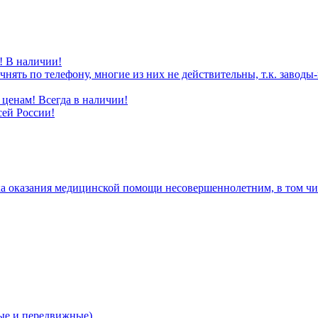
! В наличии!
нять по телефону, многие из них не действительны, т.к. завод
ценам! Всегда в наличии!
сей России!
а оказания медицинской помощи несовершеннолетним, в том чис
е и передвижные)