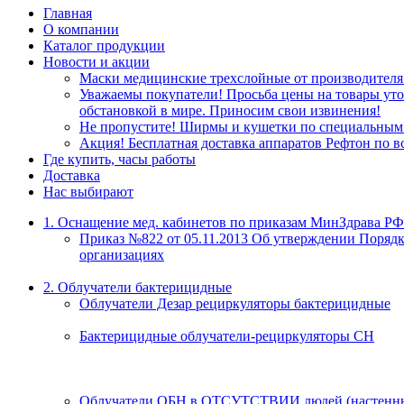
Главная
О компании
Каталог продукции
Новости и акции
Маски медицинские трехслойные от производителя
Уважаемы покупатели! Просьба цены на товары уточ
обстановкой в мире. Приносим свои извинения!
Не пропустите! Ширмы и кушетки по специальным 
Акция! Бесплатная доставка аппаратов Рефтон по в
Где купить, часы работы
Доставка
Нас выбирают
1. Оснащение мед. кабинетов по приказам МинЗдрава РФ
Приказ №822 от 05.11.2013 Об утверждении Порядк
организациях
2. Облучатели бактерицидные
Облучатели Дезар рециркуляторы бактерицидные
Бактерицидные облучатели-рециркуляторы СН
Облучатели ОБН в ОТСУТСТВИИ людей (настенны