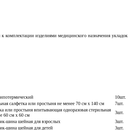
й к комплектации изделиями медицинского назначения укладок
гипотермический
10шт.
ная салфетка или простыня не менее 70 см x 140 см
7шт.
ка или простыня впитывающая одноразовая стерильная
3шт.
е 60 см x 60 см
ик-шина шейная для взрослых
3шт.
ик-шина шейная для детей
3шт.