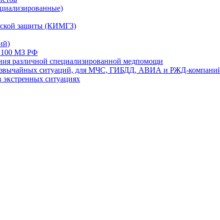
ециализированные)
ской защиты (КИМГЗ)
ий)
 100 МЗ РФ
ания различной специализированной медпомощи
резвычайных ситуаций, для МЧС, ГИБДД, АВИА и РЖД-компани
в экстренных ситуациях