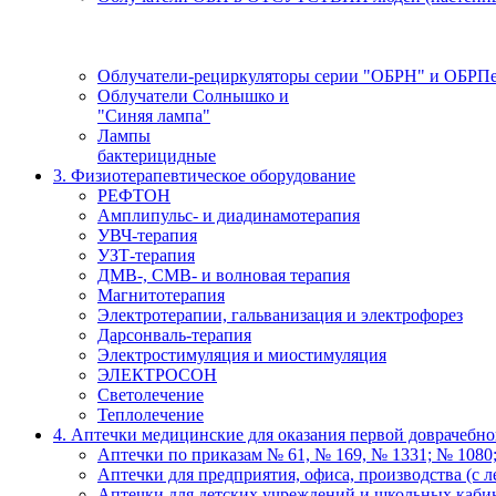
Облучатели-рециркуляторы серии "ОБРН" и ОБРП
Облучатели Солнышко и
"Синяя лампа"
Лампы
бактерицидные
3. Физиотерапевтическое оборудование
РЕФТОН
Амплипульс- и диадинамотерапия
УВЧ-терапия
УЗТ-терапия
ДМВ-, СМВ- и волновая терапия
Магнитотерапия
Электротерапии, гальванизация и электрофорез
Дарсонваль-терапия
Электростимуляция и миостимуляция
ЭЛЕКТРОСОН
Светолечение
Теплолечение
4. Аптечки медицинские для оказания первой доврачебн
Аптечки по приказам № 61, № 169, № 1331; № 1080;
Аптечки для предприятия, офиса, производства (с л
Аптечки для детских учреждений и школьных каби