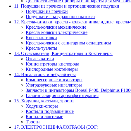
Диагностические приборы и аппараты для мед. каб
11. Подушки из гречихи и ортопедические подушки
Подушки из гречихи
Подушки из натурального латекса
12. Кресла-каталки, кресла - коляски инвалидные, кресла
Кресла-коляски механические
Кресла-коляски электрические
Кресла-каталки
Кресла-коляски с санитарном оснащением
Кресла-туалеты
13. Отсасыватели, Концентраторы и Коктейлеры
Отсасыватели
Концентраторы кислорода
Кислородные коктейлеры
14. Ингаляторы и небулайзеры
Компрессорные ингаляторы
Ультразвуковые ингаляторы
Запчасти к ингаляторам Boreal F400, Delphinus F100
Галоингаляция и аромафитотерапия
15. Ходунки, костыли, трости
Ходунки-опоры
Костыли подмышечные
Костыли локтевые
Трости
17. ЭЛЕКТРО­ЭНЦЕФАЛОГРАФЫ (ЭЭГ)