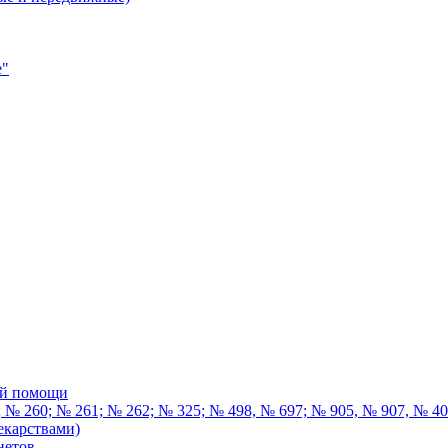
е"
ой помощи
 № 260; № 261; № 262; № 325; № 498, № 697; № 905, № 907, № 4
екарствами)
нетов