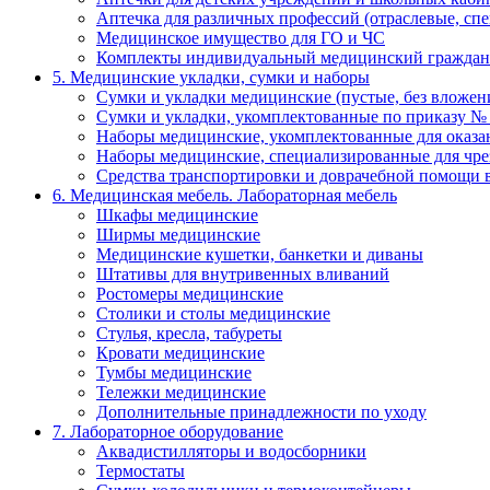
Аптечка для различных профессий (отраслевые, сп
Медицинское имущество для ГО и ЧС
Комплекты индивидуальный медицинский граждан
5. Медицинские укладки, сумки и наборы
Сумки и укладки медицинские (пустые, без вложен
Сумки и укладки, укомплектованные по приказу №
Наборы медицинские, укомплектованные для оказ
Наборы медицинские, специализированные для ч
Средства транспортировки и доврачебной помощи 
6. Медицинская мебель. Лабораторная мебель
Шкафы медицинские
Ширмы медицинские
Медицинские кушетки, банкетки и диваны
Штативы для внутривенных вливаний
Ростомеры медицинские
Столики и столы медицинские
Стулья, кресла, табуреты
Кровати медицинские
Тумбы медицинские
Тележки медицинские
Дополнительные принадлежности по уходу
7. Лабораторное оборудование
Аквадистилляторы и водосборники
Термостаты