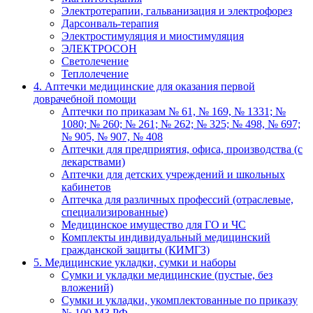
Электротерапии, гальванизация и электрофорез
Дарсонваль-терапия
Электростимуляция и миостимуляция
ЭЛЕКТРОСОН
Светолечение
Теплолечение
4. Аптечки медицинские для оказания первой
доврачебной помощи
Аптечки по приказам № 61, № 169, № 1331; №
1080; № 260; № 261; № 262; № 325; № 498, № 697;
№ 905, № 907, № 408
Аптечки для предприятия, офиса, производства (с
лекарствами)
Аптечки для детских учреждений и школьных
кабинетов
Аптечка для различных профессий (отраслевые,
специализированные)
Медицинское имущество для ГО и ЧС
Комплекты индивидуальный медицинский
гражданской защиты (КИМГЗ)
5. Медицинские укладки, сумки и наборы
Сумки и укладки медицинские (пустые, без
вложений)
Сумки и укладки, укомплектованные по приказу
№ 100 МЗ РФ