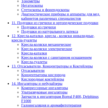
Тонометры
Негатоскопы
Стетоскопы и фонендоскопы
Диагностические приборы и аппараты для мед.
кабинетов различных специалистов
11. Подушки из гречихи и ортопедические подушки
Подушки из гречихи
Подушки из натурального латекса
12. Кресла-каталки, кресла - коляски инвалидные,
кресла-туалеты
Кресла-коляски механические
Кресла-коляски электрические
Кресла-каталки
Кресла-коляски с санитарном оснащением
Кресла-туалеты
13. Отсасыватели, Концентраторы и Коктейлеры
Отсасыватели
Концентраторы кислорода
Кислородные коктейлеры
14. Ингаляторы и небулайзеры
Компрессорные ингаляторы
Ультразвуковые ингаляторы
Запчасти к ингаляторам Boreal F400, Delphinus
F1000
Галоингаляция и аромафитотерапия