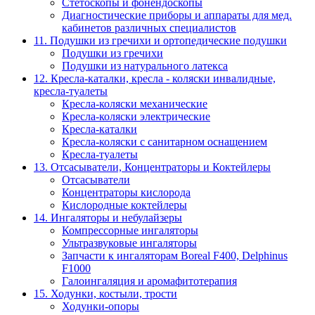
Стетоскопы и фонендоскопы
Диагностические приборы и аппараты для мед.
кабинетов различных специалистов
11. Подушки из гречихи и ортопедические подушки
Подушки из гречихи
Подушки из натурального латекса
12. Кресла-каталки, кресла - коляски инвалидные,
кресла-туалеты
Кресла-коляски механические
Кресла-коляски электрические
Кресла-каталки
Кресла-коляски с санитарном оснащением
Кресла-туалеты
13. Отсасыватели, Концентраторы и Коктейлеры
Отсасыватели
Концентраторы кислорода
Кислородные коктейлеры
14. Ингаляторы и небулайзеры
Компрессорные ингаляторы
Ультразвуковые ингаляторы
Запчасти к ингаляторам Boreal F400, Delphinus
F1000
Галоингаляция и аромафитотерапия
15. Ходунки, костыли, трости
Ходунки-опоры