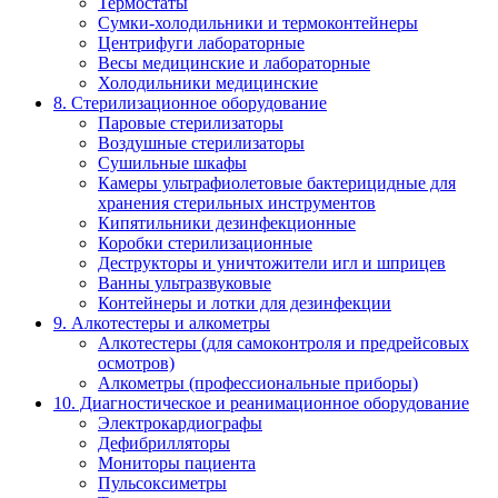
Термостаты
Сумки-холодильники и термоконтейнеры
Центрифуги лабораторные
Весы медицинские и лабораторные
Холодильники медицинские
8. Стерилизационное оборудование
Паровые стерилизаторы
Воздушные стерилизаторы
Сушильные шкафы
Камеры ультрафиолетовые бактерицидные для
хранения стерильных инструментов
Кипятильники дезинфекционные
Коробки стерилизационные
Деструкторы и уничтожители игл и шприцев
Ванны ультразвуковые
Контейнеры и лотки для дезинфекции
9. Алкотестеры и алкометры
Алкотестеры (для самоконтроля и предрейсовых
осмотров)
Алкометры (профессиональные приборы)
10. Диагностическое и реанимационное оборудование
Электрокардиографы
Дефибрилляторы
Мониторы пациента
Пульсоксиметры