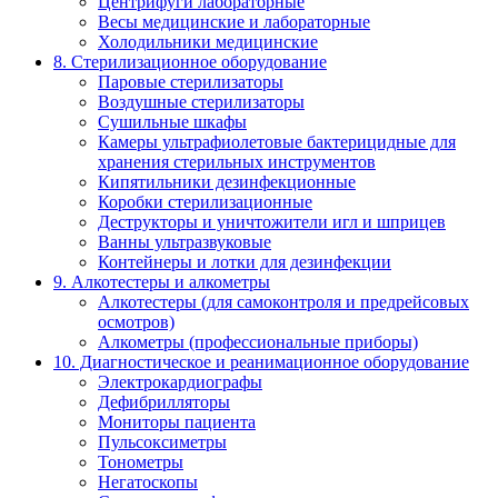
Центрифуги лабораторные
Весы медицинские и лабораторные
Холодильники медицинские
8. Стерилизационное оборудование
Паровые стерилизаторы
Воздушные стерилизаторы
Сушильные шкафы
Камеры ультрафиолетовые бактерицидные для
хранения стерильных инструментов
Кипятильники дезинфекционные
Коробки стерилизационные
Деструкторы и уничтожители игл и шприцев
Ванны ультразвуковые
Контейнеры и лотки для дезинфекции
9. Алкотестеры и алкометры
Алкотестеры (для самоконтроля и предрейсовых
осмотров)
Алкометры (профессиональные приборы)
10. Диагностическое и реанимационное оборудование
Электрокардиографы
Дефибрилляторы
Мониторы пациента
Пульсоксиметры
Тонометры
Негатоскопы