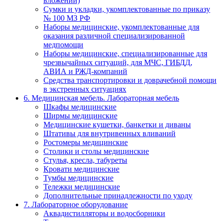
вложений)
Сумки и укладки, укомплектованные по приказу
№ 100 МЗ РФ
Наборы медицинские, укомплектованные для
оказания различной специализированной
медпомощи
Наборы медицинские, специализированные для
чрезвычайных ситуаций, для МЧС, ГИБДД,
АВИА и РЖД-компаний
Средства транспортировки и доврачебной помощи
в экстренных ситуациях
6. Медицинская мебель. Лабораторная мебель
Шкафы медицинские
Ширмы медицинские
Медицинские кушетки, банкетки и диваны
Штативы для внутривенных вливаний
Ростомеры медицинские
Столики и столы медицинские
Стулья, кресла, табуреты
Кровати медицинские
Тумбы медицинские
Тележки медицинские
Дополнительные принадлежности по уходу
7. Лабораторное оборудование
Аквадистилляторы и водосборники