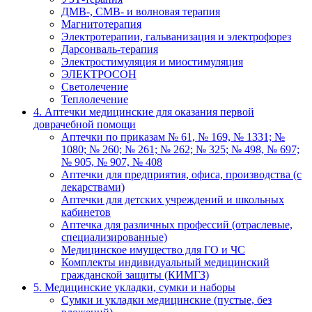
ДМВ-, СМВ- и волновая терапия
Магнитотерапия
Электротерапии, гальванизация и электрофорез
Дарсонваль-терапия
Электростимуляция и миостимуляция
ЭЛЕКТРОСОН
Светолечение
Теплолечение
4. Аптечки медицинские для оказания первой
доврачебной помощи
Аптечки по приказам № 61, № 169, № 1331; №
1080; № 260; № 261; № 262; № 325; № 498, № 697;
№ 905, № 907, № 408
Аптечки для предприятия, офиса, производства (с
лекарствами)
Аптечки для детских учреждений и школьных
кабинетов
Аптечка для различных профессий (отраслевые,
специализированные)
Медицинское имущество для ГО и ЧС
Комплекты индивидуальный медицинский
гражданской защиты (КИМГЗ)
5. Медицинские укладки, сумки и наборы
Сумки и укладки медицинские (пустые, без