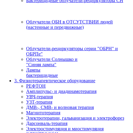
Бактерицидные облучатели-рециркуляторы СН
Облучатели ОБН в ОТСУТСТВИИ людей
(настенные и передвижные)
Облучатели-рециркуляторы серии "ОБРН" и
ОБРПе"
Облучатели Солнышко и
"Синяя лампа"
Лампы
бактерицидные
3. Физиотерапевтическое оборудование
РЕФТОН
Амплипульс- и диадинамотерапия
УВЧ-терапия
УЗТ-терапия
ДМВ-, СМВ- и волновая терапия
Магнитотерапия
Электротерапии, гальванизация и электрофорез
Дарсонваль-терапия
Электростимуляция и миостимуляция