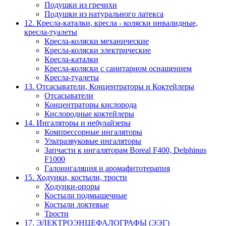
Подушки из гречихи
Подушки из натурального латекса
12. Кресла-каталки, кресла - коляски инвалидные,
кресла-туалеты
Кресла-коляски механические
Кресла-коляски электрические
Кресла-каталки
Кресла-коляски с санитарном оснащением
Кресла-туалеты
13. Отсасыватели, Концентраторы и Коктейлеры
Отсасыватели
Концентраторы кислорода
Кислородные коктейлеры
14. Ингаляторы и небулайзеры
Компрессорные ингаляторы
Ультразвуковые ингаляторы
Запчасти к ингаляторам Boreal F400, Delphinus
F1000
Галоингаляция и аромафитотерапия
15. Ходунки, костыли, трости
Ходунки-опоры
Костыли подмышечные
Костыли локтевые
Трости
17. ЭЛЕКТРО­ЭНЦЕФАЛОГРАФЫ (ЭЭГ)