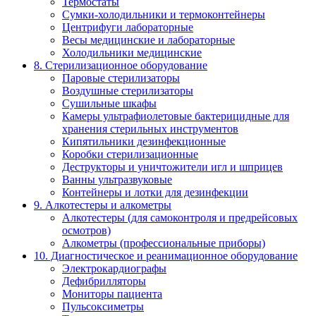
Термостаты
Сумки-холодильники и термоконтейнеры
Центрифуги лабораторные
Весы медицинские и лабораторные
Холодильники медицинские
8. Стерилизационное оборудование
Паровые стерилизаторы
Воздушные стерилизаторы
Сушильные шкафы
Камеры ультрафиолетовые бактерицидные для
хранения стерильных инструментов
Кипятильники дезинфекционные
Коробки стерилизационные
Деструкторы и уничтожители игл и шприцев
Ванны ультразвуковые
Контейнеры и лотки для дезинфекции
9. Алкотестеры и алкометры
Алкотестеры (для самоконтроля и предрейсовых
осмотров)
Алкометры (профессиональные приборы)
10. Диагностическое и реанимационное оборудование
Электрокардиографы
Дефибрилляторы
Мониторы пациента
Пульсоксиметры