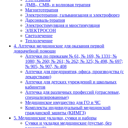
ДМВ-, СМВ- и волновая терапия
Магнитотерапия
Электротерапии, гальванизация и электрофорез
Дарсонваль-терапия
Электростимуляция и миостимуляция
ЭЛЕКТРОСОН
Светолечение
Теплолечение
4. Аптечки медицинские для оказания первой
доврачебной помощи
Аптечки по приказам № 61, № 169, № 1331; №
1080; № 260; № 261; № 262; № 325; № 498, № 697;
№ 905, № 907, № 408
Аптечки для предприятия, офиса, производства (с
лекарствами)
Аптечки для детских учреждений и школьных
кабинетов
Аптечка для различных профессий (отраслевые,
специализированные)
Медицинское имущество для ГО и ЧС
Комплекты индивидуальный медицинский
гражданской защиты (КИМГЗ)
5. Медицинские укладки, сумки и наборы
Сумки и укладки медицинские (пустые, без