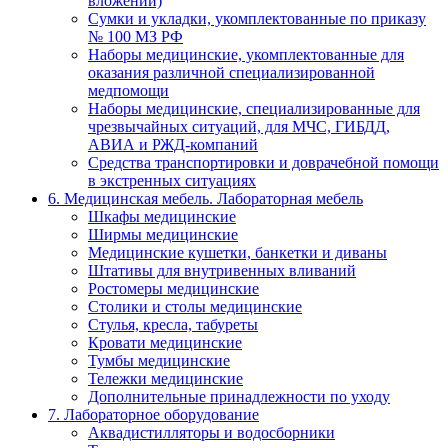
вложений)
Сумки и укладки, укомплектованные по приказу
№ 100 МЗ РФ
Наборы медицинские, укомплектованные для
оказания различной специализированной
медпомощи
Наборы медицинские, специализированные для
чрезвычайных ситуаций, для МЧС, ГИБДД,
АВИА и РЖД-компаний
Средства транспортировки и доврачебной помощи
в экстренных ситуациях
6. Медицинская мебель. Лабораторная мебель
Шкафы медицинские
Ширмы медицинские
Медицинские кушетки, банкетки и диваны
Штативы для внутривенных вливаний
Ростомеры медицинские
Столики и столы медицинские
Стулья, кресла, табуреты
Кровати медицинские
Тумбы медицинские
Тележки медицинские
Дополнительные принадлежности по уходу
7. Лабораторное оборудование
Аквадистилляторы и водосборники