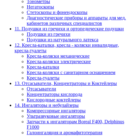
Тонометры
Негатоскопы
Стетоскопы и фонендоскопы
Диагностические приборы и аппараты для мед.
кабинетов различных специалистов
11. Подушки из гречихи и ортопедические подушки
Подушки из гречихи
Подушки из натурального латекса
12. Кресла-каталки, кресла - коляски инвалидные,
кресла-туалеты
Кресла-коляски механические
Кресла-коляски электрические
Кресла-каталки
Кресла-коляски с санитарном оснащением
Кресла-туалеты
13. Отсасыватели, Концентраторы и Коктейлеры
Отсасыватели
Концентраторы кислорода
Кислородные коктейлеры
14. Ингаляторы и небулайзеры
Компрессорные ингаляторы
Ультразвуковые ингаляторы
Запчасти к ингаляторам Boreal F400, Delphinus
F1000
Галоингаляция и аромафитотерапия