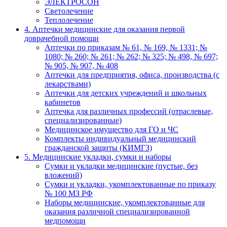
ЭЛЕКТРОСОН
Светолечение
Теплолечение
4. Аптечки медицинские для оказания первой
доврачебной помощи
Аптечки по приказам № 61, № 169, № 1331; №
1080; № 260; № 261; № 262; № 325; № 498, № 697;
№ 905, № 907, № 408
Аптечки для предприятия, офиса, производства (с
лекарствами)
Аптечки для детских учреждений и школьных
кабинетов
Аптечка для различных профессий (отраслевые,
специализированные)
Медицинское имущество для ГО и ЧС
Комплекты индивидуальный медицинский
гражданской защиты (КИМГЗ)
5. Медицинские укладки, сумки и наборы
Сумки и укладки медицинские (пустые, без
вложений)
Сумки и укладки, укомплектованные по приказу
№ 100 МЗ РФ
Наборы медицинские, укомплектованные для
оказания различной специализированной
медпомощи