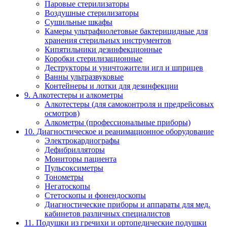
Паровые стерилизаторы
Воздушные стерилизаторы
Сушильные шкафы
Камеры ультрафиолетовые бактерицидные для
хранения стерильных инструментов
Кипятильники дезинфекционные
Коробки стерилизационные
Деструкторы и уничтожители игл и шприцев
Ванны ультразвуковые
Контейнеры и лотки для дезинфекции
9. Алкотестеры и алкометры
Алкотестеры (для самоконтроля и предрейсовых
осмотров)
Алкометры (профессиональные приборы)
10. Диагностическое и реанимационное оборудование
Электрокардиографы
Дефибрилляторы
Мониторы пациента
Пульсоксиметры
Тонометры
Негатоскопы
Стетоскопы и фонендоскопы
Диагностические приборы и аппараты для мед.
кабинетов различных специалистов
11. Подушки из гречихи и ортопедические подушки