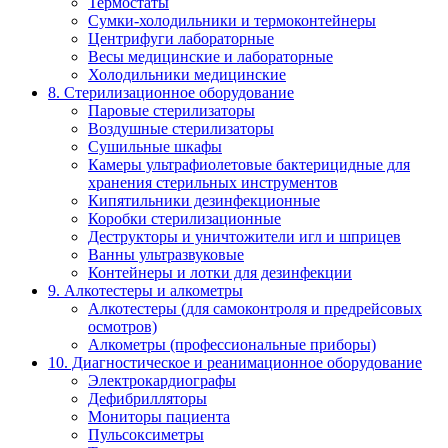
Термостаты
Сумки-холодильники и термоконтейнеры
Центрифуги лабораторные
Весы медицинские и лабораторные
Холодильники медицинские
8. Стерилизационное оборудование
Паровые стерилизаторы
Воздушные стерилизаторы
Сушильные шкафы
Камеры ультрафиолетовые бактерицидные для
хранения стерильных инструментов
Кипятильники дезинфекционные
Коробки стерилизационные
Деструкторы и уничтожители игл и шприцев
Ванны ультразвуковые
Контейнеры и лотки для дезинфекции
9. Алкотестеры и алкометры
Алкотестеры (для самоконтроля и предрейсовых
осмотров)
Алкометры (профессиональные приборы)
10. Диагностическое и реанимационное оборудование
Электрокардиографы
Дефибрилляторы
Мониторы пациента
Пульсоксиметры