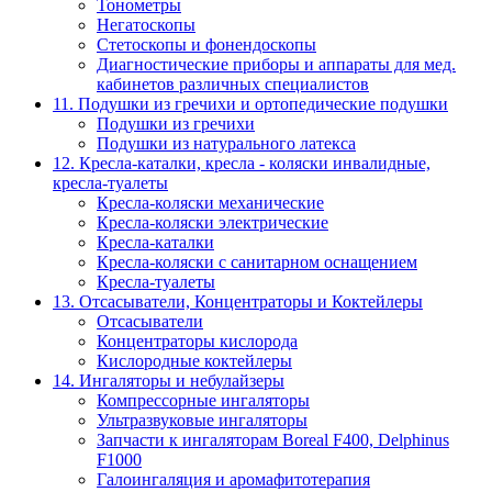
Тонометры
Негатоскопы
Стетоскопы и фонендоскопы
Диагностические приборы и аппараты для мед.
кабинетов различных специалистов
11. Подушки из гречихи и ортопедические подушки
Подушки из гречихи
Подушки из натурального латекса
12. Кресла-каталки, кресла - коляски инвалидные,
кресла-туалеты
Кресла-коляски механические
Кресла-коляски электрические
Кресла-каталки
Кресла-коляски с санитарном оснащением
Кресла-туалеты
13. Отсасыватели, Концентраторы и Коктейлеры
Отсасыватели
Концентраторы кислорода
Кислородные коктейлеры
14. Ингаляторы и небулайзеры
Компрессорные ингаляторы
Ультразвуковые ингаляторы
Запчасти к ингаляторам Boreal F400, Delphinus
F1000
Галоингаляция и аромафитотерапия