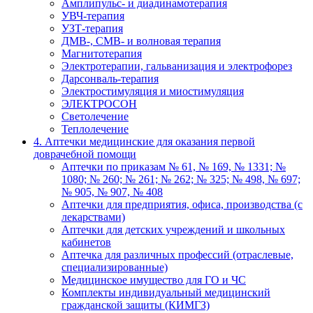
Амплипульс- и диадинамотерапия
УВЧ-терапия
УЗТ-терапия
ДМВ-, СМВ- и волновая терапия
Магнитотерапия
Электротерапии, гальванизация и электрофорез
Дарсонваль-терапия
Электростимуляция и миостимуляция
ЭЛЕКТРОСОН
Светолечение
Теплолечение
4. Аптечки медицинские для оказания первой
доврачебной помощи
Аптечки по приказам № 61, № 169, № 1331; №
1080; № 260; № 261; № 262; № 325; № 498, № 697;
№ 905, № 907, № 408
Аптечки для предприятия, офиса, производства (с
лекарствами)
Аптечки для детских учреждений и школьных
кабинетов
Аптечка для различных профессий (отраслевые,
специализированные)
Медицинское имущество для ГО и ЧС
Комплекты индивидуальный медицинский
гражданской защиты (КИМГЗ)