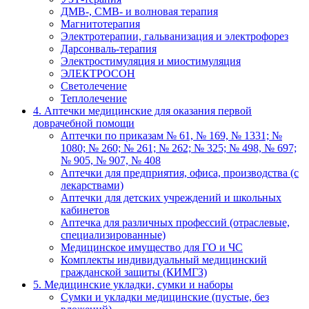
ДМВ-, СМВ- и волновая терапия
Магнитотерапия
Электротерапии, гальванизация и электрофорез
Дарсонваль-терапия
Электростимуляция и миостимуляция
ЭЛЕКТРОСОН
Светолечение
Теплолечение
4. Аптечки медицинские для оказания первой
доврачебной помощи
Аптечки по приказам № 61, № 169, № 1331; №
1080; № 260; № 261; № 262; № 325; № 498, № 697;
№ 905, № 907, № 408
Аптечки для предприятия, офиса, производства (с
лекарствами)
Аптечки для детских учреждений и школьных
кабинетов
Аптечка для различных профессий (отраслевые,
специализированные)
Медицинское имущество для ГО и ЧС
Комплекты индивидуальный медицинский
гражданской защиты (КИМГЗ)
5. Медицинские укладки, сумки и наборы
Сумки и укладки медицинские (пустые, без