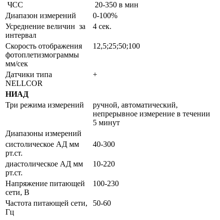
ЧСС
20-350 в мин
Диапазон измерений
0-100%
Усреднение величин за
4 сек.
интервал
Скорость отображения
12,5;25;50;100
фотоплетизмограммы
мм/сек
Датчики типа
+
NELLCOR
НИАД
Три режима измерений
ручной, автоматический,
непрерывное измерение в течении
5 минут
Диапазоны измерений
систолическое АД мм
40-300
рт.ст.
диастолическое АД мм
10-220
рт.ст.
Напряжение питающей
100-230
сети, В
Частота питающей сети,
50-60
Гц