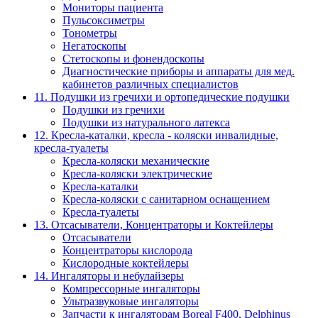
Мониторы пациента
Пульсоксиметры
Тонометры
Негатоскопы
Стетоскопы и фонендоскопы
Диагностические приборы и аппараты для мед.
кабинетов различных специалистов
11. Подушки из гречихи и ортопедические подушки
Подушки из гречихи
Подушки из натурального латекса
12. Кресла-каталки, кресла - коляски инвалидные,
кресла-туалеты
Кресла-коляски механические
Кресла-коляски электрические
Кресла-каталки
Кресла-коляски с санитарном оснащением
Кресла-туалеты
13. Отсасыватели, Концентраторы и Коктейлеры
Отсасыватели
Концентраторы кислорода
Кислородные коктейлеры
14. Ингаляторы и небулайзеры
Компрессорные ингаляторы
Ультразвуковые ингаляторы
Запчасти к ингаляторам Boreal F400, Delphinus