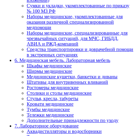
вложений)
Сумки и укладки, укомплектованные по приказу
№ 100 МЗ РФ
Наборы медицинские, укомплектованные для
оказания различной специализированной
медпомощи
Наборы медицинские, специализированные для
чрезвычайных ситуаций, для МЧС, ГИБДД,
АВИА и РЖД-компаний
Средства транспортировки и доврачебной помощи
в экстренных ситуациях
6. Медицинская мебель. Лабораторная мебель
Шкафы медицинские
Ширмы медицинские
Медицинские кушетки, банкетки и диваны
Штативы для внутривенных вливаний
Ростомеры медицинские
Столики и столы медицинские
Стулья, кресла, табуреты
Кровати медицинские
Тумбы медицинские
Тележки медицинские
Дополнительные принадлежности по уходу
7. Лабораторное оборудование
Аквадистилляторы и водосборники