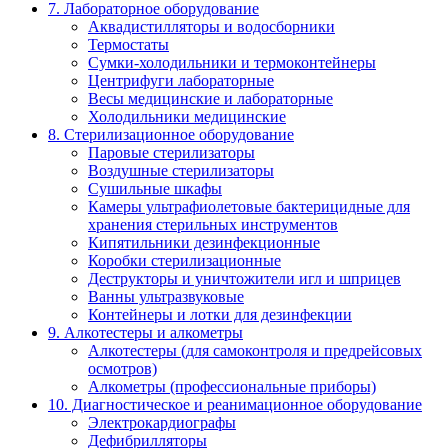
7. Лабораторное оборудование
Аквадистилляторы и водосборники
Термостаты
Сумки-холодильники и термоконтейнеры
Центрифуги лабораторные
Весы медицинские и лабораторные
Холодильники медицинские
8. Стерилизационное оборудование
Паровые стерилизаторы
Воздушные стерилизаторы
Сушильные шкафы
Камеры ультрафиолетовые бактерицидные для
хранения стерильных инструментов
Кипятильники дезинфекционные
Коробки стерилизационные
Деструкторы и уничтожители игл и шприцев
Ванны ультразвуковые
Контейнеры и лотки для дезинфекции
9. Алкотестеры и алкометры
Алкотестеры (для самоконтроля и предрейсовых
осмотров)
Алкометры (профессиональные приборы)
10. Диагностическое и реанимационное оборудование
Электрокардиографы
Дефибрилляторы