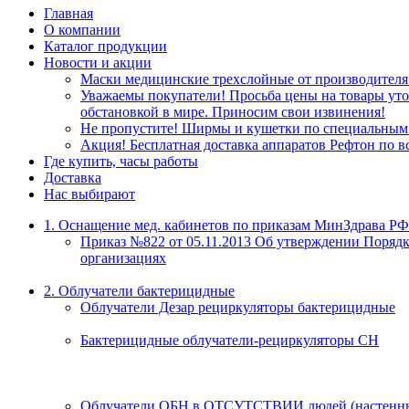
Главная
О компании
Каталог продукции
Новости и акции
Маски медицинские трехслойные от производителя
Уважаемы покупатели! Просьба цены на товары уточ
обстановкой в мире. Приносим свои извинения!
Не пропустите! Ширмы и кушетки по специальным 
Акция! Бесплатная доставка аппаратов Рефтон по в
Где купить, часы работы
Доставка
Нас выбирают
1. Оснащение мед. кабинетов по приказам МинЗдрава РФ
Приказ №822 от 05.11.2013 Об утверждении Порядк
организациях
2. Облучатели бактерицидные
Облучатели Дезар рециркуляторы бактерицидные
Бактерицидные облучатели-рециркуляторы СН
Облучатели ОБН в ОТСУТСТВИИ людей (настенны