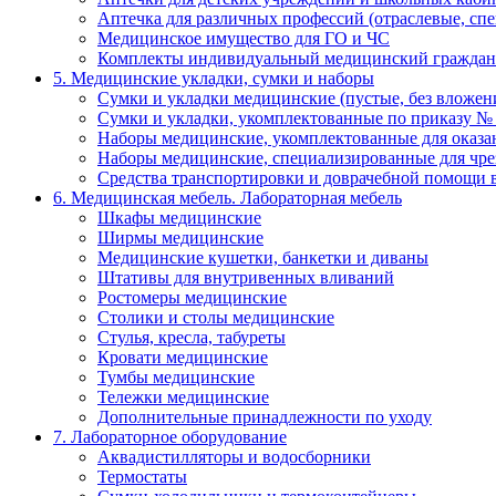
Аптечка для различных профессий (отраслевые, сп
Медицинское имущество для ГО и ЧС
Комплекты индивидуальный медицинский граждан
5. Медицинские укладки, сумки и наборы
Сумки и укладки медицинские (пустые, без вложен
Сумки и укладки, укомплектованные по приказу №
Наборы медицинские, укомплектованные для оказ
Наборы медицинские, специализированные для ч
Средства транспортировки и доврачебной помощи 
6. Медицинская мебель. Лабораторная мебель
Шкафы медицинские
Ширмы медицинские
Медицинские кушетки, банкетки и диваны
Штативы для внутривенных вливаний
Ростомеры медицинские
Столики и столы медицинские
Стулья, кресла, табуреты
Кровати медицинские
Тумбы медицинские
Тележки медицинские
Дополнительные принадлежности по уходу
7. Лабораторное оборудование
Аквадистилляторы и водосборники
Термостаты