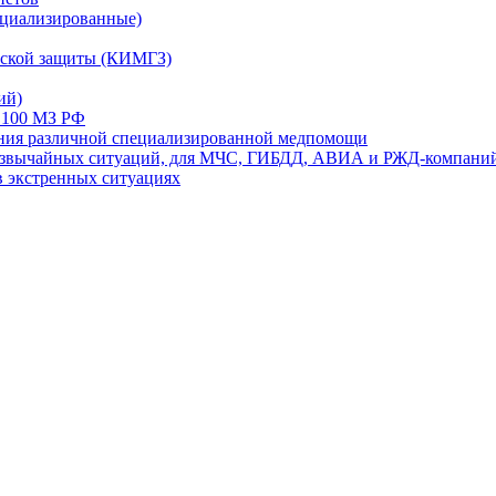
ециализированные)
ской защиты (КИМГЗ)
ий)
 100 МЗ РФ
ания различной специализированной медпомощи
резвычайных ситуаций, для МЧС, ГИБДД, АВИА и РЖД-компани
в экстренных ситуациях