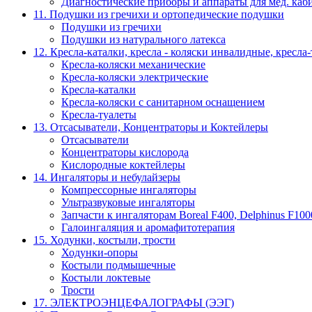
Диагностические приборы и аппараты для мед. каб
11. Подушки из гречихи и ортопедические подушки
Подушки из гречихи
Подушки из натурального латекса
12. Кресла-каталки, кресла - коляски инвалидные, кресла
Кресла-коляски механические
Кресла-коляски электрические
Кресла-каталки
Кресла-коляски с санитарном оснащением
Кресла-туалеты
13. Отсасыватели, Концентраторы и Коктейлеры
Отсасыватели
Концентраторы кислорода
Кислородные коктейлеры
14. Ингаляторы и небулайзеры
Компрессорные ингаляторы
Ультразвуковые ингаляторы
Запчасти к ингаляторам Boreal F400, Delphinus F100
Галоингаляция и аромафитотерапия
15. Ходунки, костыли, трости
Ходунки-опоры
Костыли подмышечные
Костыли локтевые
Трости
17. ЭЛЕКТРО­ЭНЦЕФАЛОГРАФЫ (ЭЭГ)