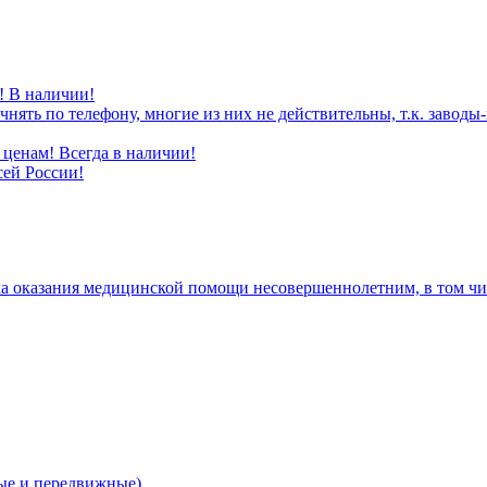
! В наличии!
нять по телефону, многие из них не действительны, т.к. завод
ценам! Всегда в наличии!
сей России!
а оказания медицинской помощи несовершеннолетним, в том чис
е и передвижные)