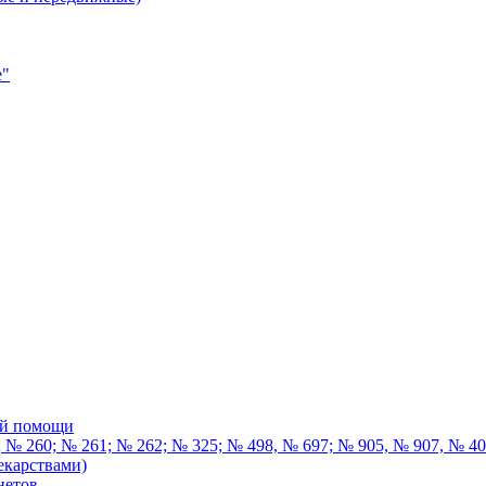
е"
ой помощи
 № 260; № 261; № 262; № 325; № 498, № 697; № 905, № 907, № 4
екарствами)
нетов