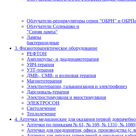
Облучатели-рециркуляторы серии "ОБРН" и ОБРП
Облучатели Солнышко и
"Синяя лампа"
Лампы
бактерицидные
3. Физиотерапевтическое оборудование
РЕФТОН
Амплипульс- и диадинамотерапия
УВЧ-терапия
УЗТ-терапия
ДМВ-, СМВ- и волновая терапия
Магнитотерапия
Электротерапии, гальванизация и электрофорез
Дарсонваль-терапия
Электростимуляция и миостимуляция
ЭЛЕКТРОСОН
Светолечение
Теплолечение
4. Аптечки медицинские для оказания первой доврачебн
Аптечки по приказам № 61, № 169, № 1331; № 1080;
Аптечки для предприятия, офиса, производства (с л
Аптечки для детских учреждений и школьных каби