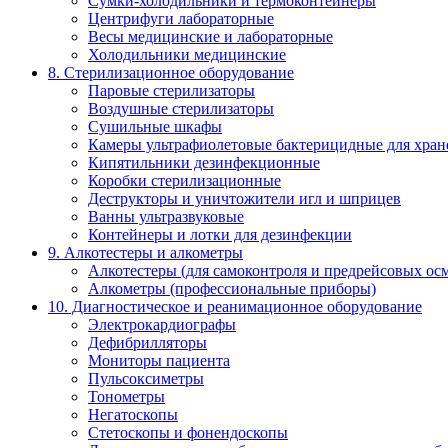
Сумки-холодильники и термоконтейнеры
Центрифуги лабораторные
Весы медицинские и лабораторные
Холодильники медицинские
8. Стерилизационное оборудование
Паровые стерилизаторы
Воздушные стерилизаторы
Сушильные шкафы
Камеры ультрафиолетовые бактерицидные для хран
Кипятильники дезинфекционные
Коробки стерилизационные
Деструкторы и уничтожители игл и шприцев
Ванны ультразвуковые
Контейнеры и лотки для дезинфекции
9. Алкотестеры и алкометры
Алкотестеры (для самоконтроля и предрейсовых ос
Алкометры (профессиональные приборы)
10. Диагностическое и реанимационное оборудование
Электрокардиографы
Дефибрилляторы
Мониторы пациента
Пульсоксиметры
Тонометры
Негатоскопы
Стетоскопы и фонендоскопы