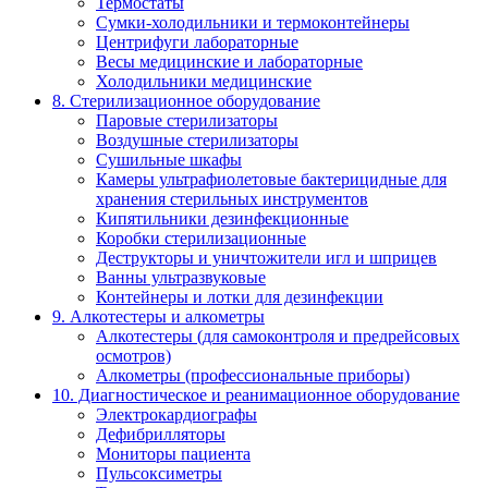
Термостаты
Сумки-холодильники и термоконтейнеры
Центрифуги лабораторные
Весы медицинские и лабораторные
Холодильники медицинские
8. Стерилизационное оборудование
Паровые стерилизаторы
Воздушные стерилизаторы
Сушильные шкафы
Камеры ультрафиолетовые бактерицидные для
хранения стерильных инструментов
Кипятильники дезинфекционные
Коробки стерилизационные
Деструкторы и уничтожители игл и шприцев
Ванны ультразвуковые
Контейнеры и лотки для дезинфекции
9. Алкотестеры и алкометры
Алкотестеры (для самоконтроля и предрейсовых
осмотров)
Алкометры (профессиональные приборы)
10. Диагностическое и реанимационное оборудование
Электрокардиографы
Дефибрилляторы
Мониторы пациента
Пульсоксиметры