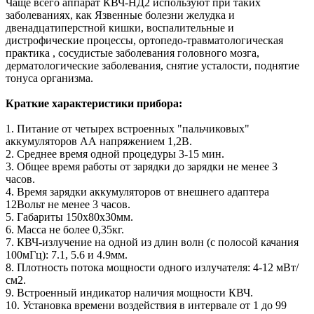
Чаще всего аппарат КВЧ-НД2 используют при таких
заболеваниях, как Язвенные болезни желудка и
двенадцатиперстной кишки, воспалительные и
дистрофические процессы, ортопедо-травматологическая
практика , сосудистые заболевания головного мозга,
дерматологические заболевания, снятие усталости, поднятие
тонуса организма.
Краткие характеристики прибора:
1. Питание от четырех встроенных "пальчиковых"
аккумуляторов АА напряжением 1,2В.
2. Среднее время одной процедуры 3-15 мин.
3. Общее время работы от зарядки до зарядки не менее 3
часов.
4. Время зарядки аккумуляторов от внешнего адаптера
12Вольт не менее 3 часов.
5. Габариты 150х80х30мм.
6. Масса не более 0,35кг.
7. КВЧ-излучение на одной из длин волн (с полосой качания
100мГц): 7.1, 5.6 и 4.9мм.
8. Плотность потока мощности одного излучателя: 4-12 мВт/
см2.
9. Встроенный индикатор наличия мощности КВЧ.
10. Установка времени воздействия в интервале от 1 до 99