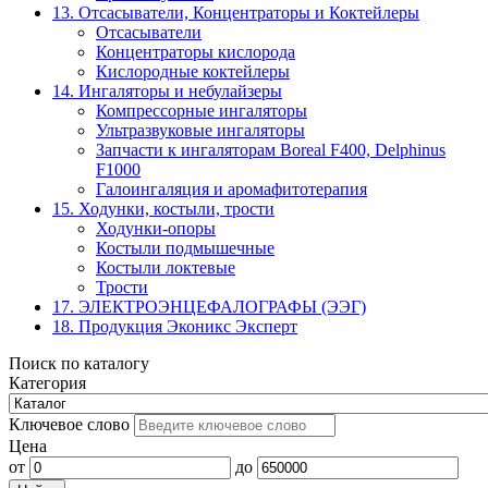
13. Отсасыватели, Концентраторы и Коктейлеры
Отсасыватели
Концентраторы кислорода
Кислородные коктейлеры
14. Ингаляторы и небулайзеры
Компрессорные ингаляторы
Ультразвуковые ингаляторы
Запчасти к ингаляторам Boreal F400, Delphinus
F1000
Галоингаляция и аромафитотерапия
15. Ходунки, костыли, трости
Ходунки-опоры
Костыли подмышечные
Костыли локтевые
Трости
17. ЭЛЕКТРО­ЭНЦЕФАЛОГРАФЫ (ЭЭГ)
18. Продукция Эконикс Эксперт
Поиск по каталогу
Категория
Ключевое слово
Цена
от
до