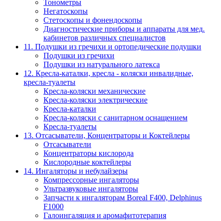
Тонометры
Негатоскопы
Стетоскопы и фонендоскопы
Диагностические приборы и аппараты для мед.
кабинетов различных специалистов
11. Подушки из гречихи и ортопедические подушки
Подушки из гречихи
Подушки из натурального латекса
12. Кресла-каталки, кресла - коляски инвалидные,
кресла-туалеты
Кресла-коляски механические
Кресла-коляски электрические
Кресла-каталки
Кресла-коляски с санитарном оснащением
Кресла-туалеты
13. Отсасыватели, Концентраторы и Коктейлеры
Отсасыватели
Концентраторы кислорода
Кислородные коктейлеры
14. Ингаляторы и небулайзеры
Компрессорные ингаляторы
Ультразвуковые ингаляторы
Запчасти к ингаляторам Boreal F400, Delphinus
F1000
Галоингаляция и аромафитотерапия