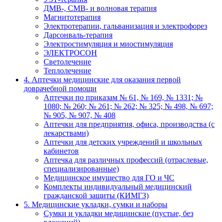
ДМВ-, СМВ- и волновая терапия
Магнитотерапия
Электротерапии, гальванизация и электрофорез
Дарсонваль-терапия
Электростимуляция и миостимуляция
ЭЛЕКТРОСОН
Светолечение
Теплолечение
4. Аптечки медицинские для оказания первой
доврачебной помощи
Аптечки по приказам № 61, № 169, № 1331; №
1080; № 260; № 261; № 262; № 325; № 498, № 697;
№ 905, № 907, № 408
Аптечки для предприятия, офиса, производства (с
лекарствами)
Аптечки для детских учреждений и школьных
кабинетов
Аптечка для различных профессий (отраслевые,
специализированные)
Медицинское имущество для ГО и ЧС
Комплекты индивидуальный медицинский
гражданской защиты (КИМГЗ)
5. Медицинские укладки, сумки и наборы
Сумки и укладки медицинские (пустые, без