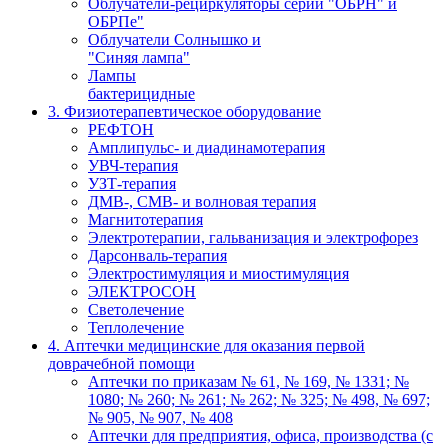
Облучатели-рециркуляторы серии "ОБРН" и
ОБРПе"
Облучатели Солнышко и
"Синяя лампа"
Лампы
бактерицидные
3. Физиотерапевтическое оборудование
РЕФТОН
Амплипульс- и диадинамотерапия
УВЧ-терапия
УЗТ-терапия
ДМВ-, СМВ- и волновая терапия
Магнитотерапия
Электротерапии, гальванизация и электрофорез
Дарсонваль-терапия
Электростимуляция и миостимуляция
ЭЛЕКТРОСОН
Светолечение
Теплолечение
4. Аптечки медицинские для оказания первой
доврачебной помощи
Аптечки по приказам № 61, № 169, № 1331; №
1080; № 260; № 261; № 262; № 325; № 498, № 697;
№ 905, № 907, № 408
Аптечки для предприятия, офиса, производства (с