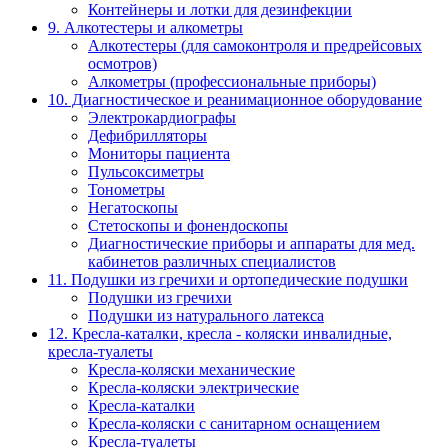
Контейнеры и лотки для дезинфекции
9. Алкотестеры и алкометры
Алкотестеры (для самоконтроля и предрейсовых
осмотров)
Алкометры (профессиональные приборы)
10. Диагностическое и реанимационное оборудование
Электрокардиографы
Дефибрилляторы
Мониторы пациента
Пульсоксиметры
Тонометры
Негатоскопы
Стетоскопы и фонендоскопы
Диагностические приборы и аппараты для мед.
кабинетов различных специалистов
11. Подушки из гречихи и ортопедические подушки
Подушки из гречихи
Подушки из натурального латекса
12. Кресла-каталки, кресла - коляски инвалидные,
кресла-туалеты
Кресла-коляски механические
Кресла-коляски электрические
Кресла-каталки
Кресла-коляски с санитарном оснащением
Кресла-туалеты