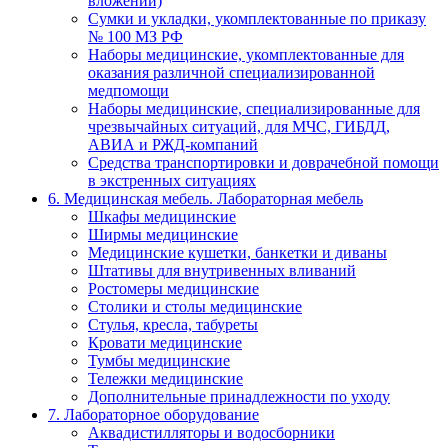
вложений)
Сумки и укладки, укомплектованные по приказу
№ 100 МЗ РФ
Наборы медицинские, укомплектованные для
оказания различной специализированной
медпомощи
Наборы медицинские, специализированные для
чрезвычайных ситуаций, для МЧС, ГИБДД,
АВИА и РЖД-компаний
Средства транспортировки и доврачебной помощи
в экстренных ситуациях
6. Медицинская мебель. Лабораторная мебель
Шкафы медицинские
Ширмы медицинские
Медицинские кушетки, банкетки и диваны
Штативы для внутривенных вливаний
Ростомеры медицинские
Столики и столы медицинские
Стулья, кресла, табуреты
Кровати медицинские
Тумбы медицинские
Тележки медицинские
Дополнительные принадлежности по уходу
7. Лабораторное оборудование
Аквадистилляторы и водосборники