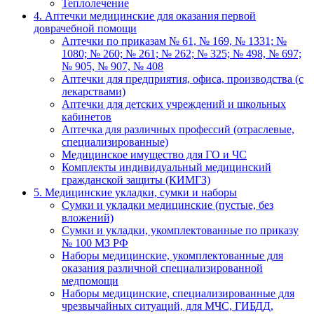
Теплолечение
4. Аптечки медицинские для оказания первой
доврачебной помощи
Аптечки по приказам № 61, № 169, № 1331; №
1080; № 260; № 261; № 262; № 325; № 498, № 697;
№ 905, № 907, № 408
Аптечки для предприятия, офиса, производства (с
лекарствами)
Аптечки для детских учреждений и школьных
кабинетов
Аптечка для различных профессий (отраслевые,
специализированные)
Медицинское имущество для ГО и ЧС
Комплекты индивидуальный медицинский
гражданской защиты (КИМГЗ)
5. Медицинские укладки, сумки и наборы
Сумки и укладки медицинские (пустые, без
вложений)
Сумки и укладки, укомплектованные по приказу
№ 100 МЗ РФ
Наборы медицинские, укомплектованные для
оказания различной специализированной
медпомощи
Наборы медицинские, специализированные для
чрезвычайных ситуаций, для МЧС, ГИБДД,