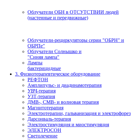
Облучатели ОБН в ОТСУТСТВИИ людей
(настенные и передвижные)
Облучатели-рециркуляторы серии "ОБРН" и
ОБРПе"
Облучатели Солнышко и
"Синяя лампа"
Лампы
бактерицидные
3. Физиотерапевтическое оборудование
РЕФТОН
Амплипульс- и диадинамотерапия
УВЧ-терапия
УЗТ-терапия
ДМВ-, СМВ- и волновая терапия
Магнитотерапия
Электротерапии, гальванизация и электрофорез
Дарсонваль-терапия
Электростимуляция и миостимуляция
ЭЛЕКТРОСОН
Светолечение