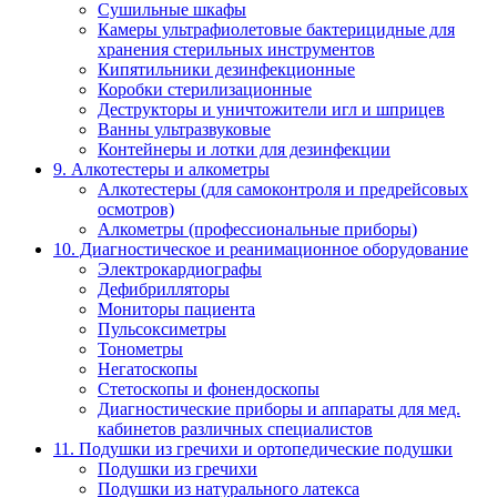
Сушильные шкафы
Камеры ультрафиолетовые бактерицидные для
хранения стерильных инструментов
Кипятильники дезинфекционные
Коробки стерилизационные
Деструкторы и уничтожители игл и шприцев
Ванны ультразвуковые
Контейнеры и лотки для дезинфекции
9. Алкотестеры и алкометры
Алкотестеры (для самоконтроля и предрейсовых
осмотров)
Алкометры (профессиональные приборы)
10. Диагностическое и реанимационное оборудование
Электрокардиографы
Дефибрилляторы
Мониторы пациента
Пульсоксиметры
Тонометры
Негатоскопы
Стетоскопы и фонендоскопы
Диагностические приборы и аппараты для мед.
кабинетов различных специалистов
11. Подушки из гречихи и ортопедические подушки
Подушки из гречихи
Подушки из натурального латекса