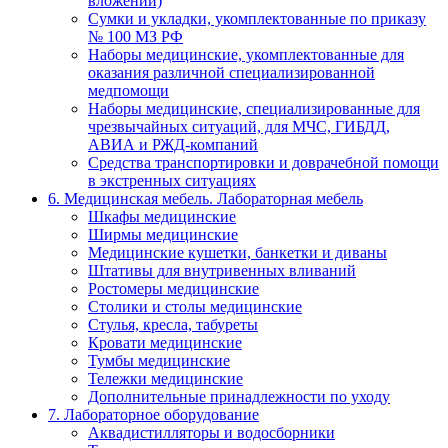
вложений)
Сумки и укладки, укомплектованные по приказу
№ 100 МЗ РФ
Наборы медицинские, укомплектованные для
оказания различной специализированной
медпомощи
Наборы медицинские, специализированные для
чрезвычайных ситуаций, для МЧС, ГИБДД,
АВИА и РЖД-компаний
Средства транспортировки и доврачебной помощи
в экстренных ситуациях
6. Медицинская мебель. Лабораторная мебель
Шкафы медицинские
Ширмы медицинские
Медицинские кушетки, банкетки и диваны
Штативы для внутривенных вливаний
Ростомеры медицинские
Столики и столы медицинские
Стулья, кресла, табуреты
Кровати медицинские
Тумбы медицинские
Тележки медицинские
Дополнительные принадлежности по уходу
7. Лабораторное оборудование
Аквадистилляторы и водосборники