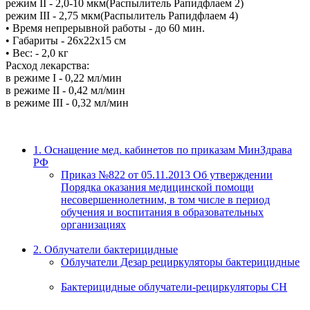
режим II - 2,0-10 мкм(Распылитель Рапидфлаем 2)
режим III - 2,75 мкм(Распылитель Рапидфлаем 4)
• Время непрерывной работы - до 60 мин.
• Габариты - 26х22х15 см
• Вес: - 2,0 кг
Расход лекарства:
в режиме I - 0,22 мл/мин
в режиме II - 0,42 мл/мин
в режиме III - 0,32 мл/мин
1. Оснащение мед. кабинетов по приказам МинЗдрава
РФ
Приказ №822 от 05.11.2013 Об утверждении
Порядка оказания медицинской помощи
несовершеннолетним, в том числе в период
обучения и воспитания в образовательных
организациях
2. Облучатели бактерицидные
Облучатели Дезар рециркуляторы бактерицидные
Бактерицидные облучатели-рециркуляторы СН