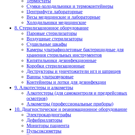
Термостаты
Сумки-холодильники и термоконтейнеры
Центрифуги лабораторные
Весы медицинские и лабораторные
Холодильники медицинские
8. Стерилизационное оборудование
Паровые стерилизаторы
Воздушные стерилизаторы
Сушильные шкафы
Камеры ультрафиолетовые бактерицидные для
хранения стерильных инструментов
Кипятильники дезинфекционные
Коробки стерилизационные
Деструкторы и уничтожители игл и шприцев
Ванны ультразвуковые
Контейнеры и лотки для дезинфекции
9. Алкотестеры и алкометры
Алкотестеры (для самоконтроля и предрейсовых
осмотров)
Алкометры (профессиональные приборы)
10. Диагностическое и реанимационное оборудование
Электрокардиографы
Дефибрилляторы
Мониторы пациента
Пульсоксиметры