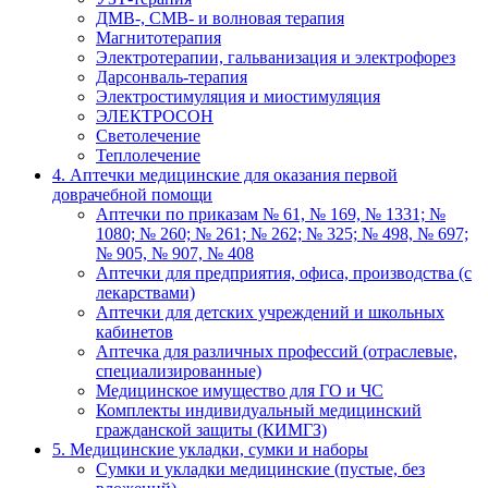
ДМВ-, СМВ- и волновая терапия
Магнитотерапия
Электротерапии, гальванизация и электрофорез
Дарсонваль-терапия
Электростимуляция и миостимуляция
ЭЛЕКТРОСОН
Светолечение
Теплолечение
4. Аптечки медицинские для оказания первой
доврачебной помощи
Аптечки по приказам № 61, № 169, № 1331; №
1080; № 260; № 261; № 262; № 325; № 498, № 697;
№ 905, № 907, № 408
Аптечки для предприятия, офиса, производства (с
лекарствами)
Аптечки для детских учреждений и школьных
кабинетов
Аптечка для различных профессий (отраслевые,
специализированные)
Медицинское имущество для ГО и ЧС
Комплекты индивидуальный медицинский
гражданской защиты (КИМГЗ)
5. Медицинские укладки, сумки и наборы
Сумки и укладки медицинские (пустые, без