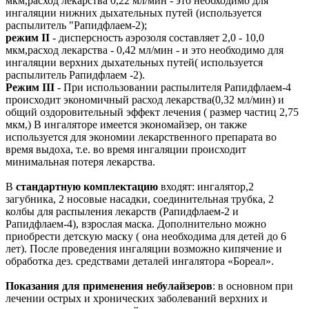
мкм,расход лекарства 0,22 мл/мин - это необходимо для
ингаляции нижних дыхательных путей (используется
распылитель "Рапидфлаем-2);
режим II
- дисперсность аэрозоля составляет 2,0 - 10,0
мкм,расход лекарства - 0,42 мл/мин - и это необходимо для
ингаляции верхних дыхательных путей( используется
распылитель Рапидфлаем -2).
Режим III
- При использовании распылителя Рапидфлаем-4
происходит экономичный расход лекарства(0,32 мл/мин) и
общий оздоровительный эффект лечения ( размер частиц 2,75
мкм,) В ингаляторе имеется экономайзер, он также
используется для экономии лекарственного препарата во
время выдоха, т.е. во время ингаляции происходит
минимальная потеря лекарства.
В
стандартную комплектацию
входят: ингалятор,2
загубника, 2 носовые насадки, соединительная трубка, 2
колбы для распыления лекарств (Рапидфлаем-2 и
Рапидфлаем-4), взрослая маска. Дополнительно можно
приобрести детскую маску ( она необходима для детей до 6
лет). После проведения ингаляции возможно кипячение и
обработка дез. средствами деталей ингалятора «Бореал».
Показания для применения небулайзеров
: в основном при
лечении острых и хронических заболеваний верхних и