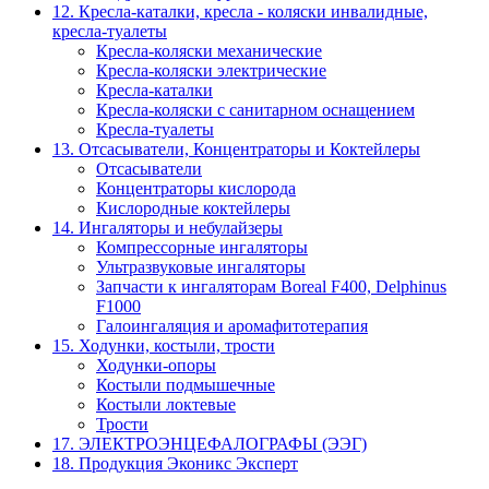
12. Кресла-каталки, кресла - коляски инвалидные,
кресла-туалеты
Кресла-коляски механические
Кресла-коляски электрические
Кресла-каталки
Кресла-коляски с санитарном оснащением
Кресла-туалеты
13. Отсасыватели, Концентраторы и Коктейлеры
Отсасыватели
Концентраторы кислорода
Кислородные коктейлеры
14. Ингаляторы и небулайзеры
Компрессорные ингаляторы
Ультразвуковые ингаляторы
Запчасти к ингаляторам Boreal F400, Delphinus
F1000
Галоингаляция и аромафитотерапия
15. Ходунки, костыли, трости
Ходунки-опоры
Костыли подмышечные
Костыли локтевые
Трости
17. ЭЛЕКТРО­ЭНЦЕФАЛОГРАФЫ (ЭЭГ)
18. Продукция Эконикс Эксперт