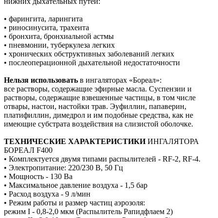
нижних дыхательных путей:
• фарингита, ларингита
• риносинусита, трахеита
• бронхита, бронхиальной астмы
• пневмонии, туберкулеза легких
• хронических обструктивных заболеваний легких
• послеоперационной дыхательной недостаточности
Нельзя использовать
в ингаляторах «Бореал»:
все растворы, содержащие эфирные масла. Суспензии и
растворы, содержащие взвешенные частицы, в том числе
отвары, настои, настойки трав. Эуфиллин, папаверин,
платифиллин, димедрол и им подобные средства, как не
имеющие субстрата воздействия на слизистой оболочке.
ТЕХНИЧЕСКИЕ ХАРАКТЕРИСТИКИ
ИНГАЛЯТОРА
БОРЕАЛ F400
• Комплектуется двумя типами распылителей - RF-2, RF-4.
• Электропитание: 220/230 В, 50 Гц
• Мощность - 130 Ва
• Максимальное давление воздуха - 1,5 бар
• Расход воздуха - 9 л/мин
• Режим работы и размер частиц аэрозоля:
режим I - 0,8-2,0 мкм (Распылитель Рапидфлаем 2)