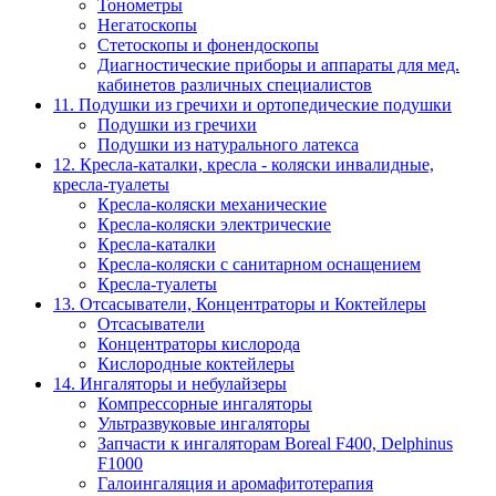
Тонометры
Негатоскопы
Стетоскопы и фонендоскопы
Диагностические приборы и аппараты для мед.
кабинетов различных специалистов
11. Подушки из гречихи и ортопедические подушки
Подушки из гречихи
Подушки из натурального латекса
12. Кресла-каталки, кресла - коляски инвалидные,
кресла-туалеты
Кресла-коляски механические
Кресла-коляски электрические
Кресла-каталки
Кресла-коляски с санитарном оснащением
Кресла-туалеты
13. Отсасыватели, Концентраторы и Коктейлеры
Отсасыватели
Концентраторы кислорода
Кислородные коктейлеры
14. Ингаляторы и небулайзеры
Компрессорные ингаляторы
Ультразвуковые ингаляторы
Запчасти к ингаляторам Boreal F400, Delphinus
F1000
Галоингаляция и аромафитотерапия