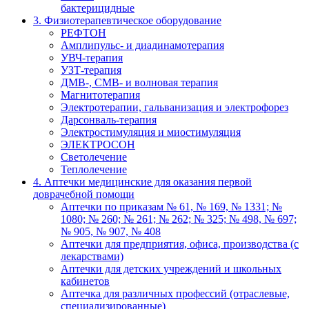
бактерицидные
3. Физиотерапевтическое оборудование
РЕФТОН
Амплипульс- и диадинамотерапия
УВЧ-терапия
УЗТ-терапия
ДМВ-, СМВ- и волновая терапия
Магнитотерапия
Электротерапии, гальванизация и электрофорез
Дарсонваль-терапия
Электростимуляция и миостимуляция
ЭЛЕКТРОСОН
Светолечение
Теплолечение
4. Аптечки медицинские для оказания первой
доврачебной помощи
Аптечки по приказам № 61, № 169, № 1331; №
1080; № 260; № 261; № 262; № 325; № 498, № 697;
№ 905, № 907, № 408
Аптечки для предприятия, офиса, производства (с
лекарствами)
Аптечки для детских учреждений и школьных
кабинетов
Аптечка для различных профессий (отраслевые,
специализированные)