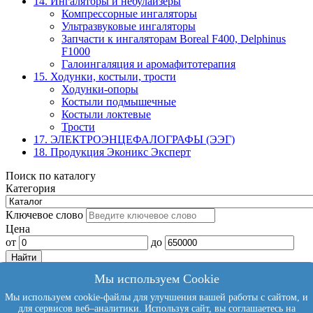
14. Ингаляторы и небулайзеры
Компрессорные ингаляторы
Ультразвуковые ингаляторы
Запчасти к ингаляторам Boreal F400, Delphinus
F1000
Галоингаляция и аромафитотерапия
15. Ходунки, костыли, трости
Ходунки-опоры
Костыли подмышечные
Костыли локтевые
Трости
17. ЭЛЕКТРО­ЭНЦЕФАЛОГРАФЫ (ЭЭГ)
18. Продукция Эконикс Эксперт
Поиск по каталогу
Категория
Ключевое слово
Цена
от
до
Мы используем Cookie
9858781@mail.ru
Мы используем cookie-файлы для улучшения вашей работы с сайтом, и
+7 (812) 740-77-16
для сервисов веб–аналитики. Используя сайт, вы соглашаетесь на