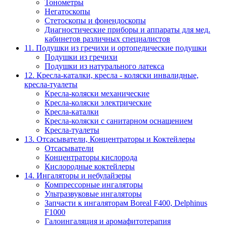
Тонометры
Негатоскопы
Стетоскопы и фонендоскопы
Диагностические приборы и аппараты для мед.
кабинетов различных специалистов
11. Подушки из гречихи и ортопедические подушки
Подушки из гречихи
Подушки из натурального латекса
12. Кресла-каталки, кресла - коляски инвалидные,
кресла-туалеты
Кресла-коляски механические
Кресла-коляски электрические
Кресла-каталки
Кресла-коляски с санитарном оснащением
Кресла-туалеты
13. Отсасыватели, Концентраторы и Коктейлеры
Отсасыватели
Концентраторы кислорода
Кислородные коктейлеры
14. Ингаляторы и небулайзеры
Компрессорные ингаляторы
Ультразвуковые ингаляторы
Запчасти к ингаляторам Boreal F400, Delphinus
F1000
Галоингаляция и аромафитотерапия