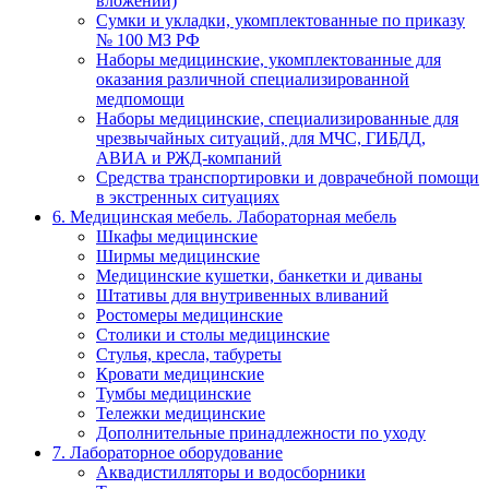
вложений)
Сумки и укладки, укомплектованные по приказу
№ 100 МЗ РФ
Наборы медицинские, укомплектованные для
оказания различной специализированной
медпомощи
Наборы медицинские, специализированные для
чрезвычайных ситуаций, для МЧС, ГИБДД,
АВИА и РЖД-компаний
Средства транспортировки и доврачебной помощи
в экстренных ситуациях
6. Медицинская мебель. Лабораторная мебель
Шкафы медицинские
Ширмы медицинские
Медицинские кушетки, банкетки и диваны
Штативы для внутривенных вливаний
Ростомеры медицинские
Столики и столы медицинские
Стулья, кресла, табуреты
Кровати медицинские
Тумбы медицинские
Тележки медицинские
Дополнительные принадлежности по уходу
7. Лабораторное оборудование
Аквадистилляторы и водосборники