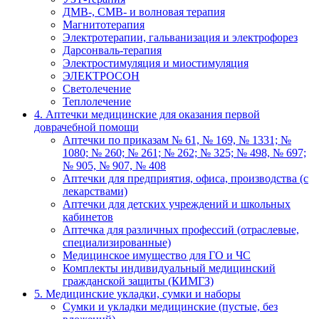
ДМВ-, СМВ- и волновая терапия
Магнитотерапия
Электротерапии, гальванизация и электрофорез
Дарсонваль-терапия
Электростимуляция и миостимуляция
ЭЛЕКТРОСОН
Светолечение
Теплолечение
4. Аптечки медицинские для оказания первой
доврачебной помощи
Аптечки по приказам № 61, № 169, № 1331; №
1080; № 260; № 261; № 262; № 325; № 498, № 697;
№ 905, № 907, № 408
Аптечки для предприятия, офиса, производства (с
лекарствами)
Аптечки для детских учреждений и школьных
кабинетов
Аптечка для различных профессий (отраслевые,
специализированные)
Медицинское имущество для ГО и ЧС
Комплекты индивидуальный медицинский
гражданской защиты (КИМГЗ)
5. Медицинские укладки, сумки и наборы
Сумки и укладки медицинские (пустые, без