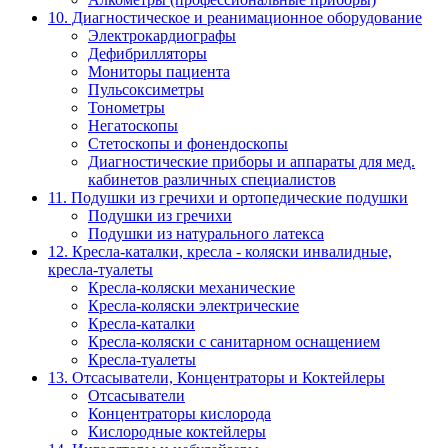
10. Диагностическое и реанимационное оборудование
Электрокардиографы
Дефибрилляторы
Мониторы пациента
Пульсоксиметры
Тонометры
Негатоскопы
Стетоскопы и фонендоскопы
Диагностические приборы и аппараты для мед.
кабинетов различных специалистов
11. Подушки из гречихи и ортопедические подушки
Подушки из гречихи
Подушки из натурального латекса
12. Кресла-каталки, кресла - коляски инвалидные,
кресла-туалеты
Кресла-коляски механические
Кресла-коляски электрические
Кресла-каталки
Кресла-коляски с санитарном оснащением
Кресла-туалеты
13. Отсасыватели, Концентраторы и Коктейлеры
Отсасыватели
Концентраторы кислорода
Кислородные коктейлеры