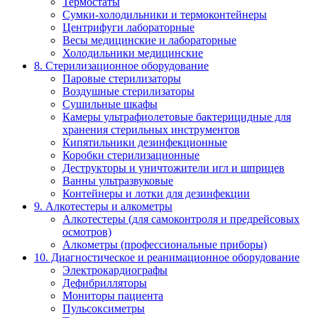
Термостаты
Сумки-холодильники и термоконтейнеры
Центрифуги лабораторные
Весы медицинские и лабораторные
Холодильники медицинские
8. Стерилизационное оборудование
Паровые стерилизаторы
Воздушные стерилизаторы
Сушильные шкафы
Камеры ультрафиолетовые бактерицидные для
хранения стерильных инструментов
Кипятильники дезинфекционные
Коробки стерилизационные
Деструкторы и уничтожители игл и шприцев
Ванны ультразвуковые
Контейнеры и лотки для дезинфекции
9. Алкотестеры и алкометры
Алкотестеры (для самоконтроля и предрейсовых
осмотров)
Алкометры (профессиональные приборы)
10. Диагностическое и реанимационное оборудование
Электрокардиографы
Дефибрилляторы
Мониторы пациента
Пульсоксиметры