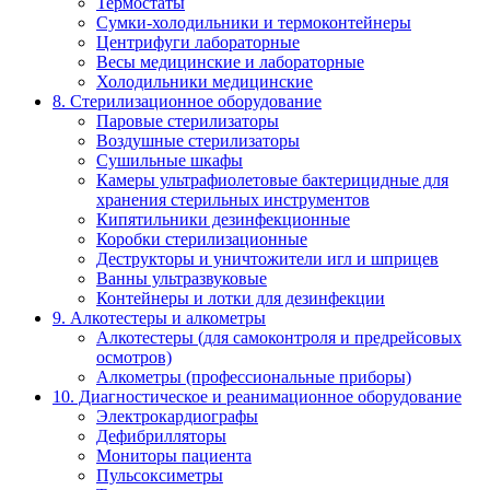
Термостаты
Сумки-холодильники и термоконтейнеры
Центрифуги лабораторные
Весы медицинские и лабораторные
Холодильники медицинские
8. Стерилизационное оборудование
Паровые стерилизаторы
Воздушные стерилизаторы
Сушильные шкафы
Камеры ультрафиолетовые бактерицидные для
хранения стерильных инструментов
Кипятильники дезинфекционные
Коробки стерилизационные
Деструкторы и уничтожители игл и шприцев
Ванны ультразвуковые
Контейнеры и лотки для дезинфекции
9. Алкотестеры и алкометры
Алкотестеры (для самоконтроля и предрейсовых
осмотров)
Алкометры (профессиональные приборы)
10. Диагностическое и реанимационное оборудование
Электрокардиографы
Дефибрилляторы
Мониторы пациента
Пульсоксиметры