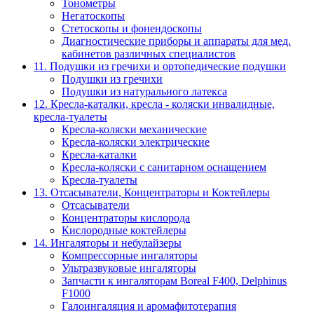
Тонометры
Негатоскопы
Стетоскопы и фонендоскопы
Диагностические приборы и аппараты для мед.
кабинетов различных специалистов
11. Подушки из гречихи и ортопедические подушки
Подушки из гречихи
Подушки из натурального латекса
12. Кресла-каталки, кресла - коляски инвалидные,
кресла-туалеты
Кресла-коляски механические
Кресла-коляски электрические
Кресла-каталки
Кресла-коляски с санитарном оснащением
Кресла-туалеты
13. Отсасыватели, Концентраторы и Коктейлеры
Отсасыватели
Концентраторы кислорода
Кислородные коктейлеры
14. Ингаляторы и небулайзеры
Компрессорные ингаляторы
Ультразвуковые ингаляторы
Запчасти к ингаляторам Boreal F400, Delphinus
F1000
Галоингаляция и аромафитотерапия