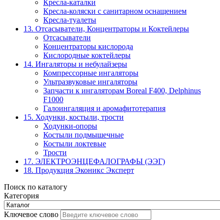
Кресла-каталки
Кресла-коляски с санитарном оснащением
Кресла-туалеты
13. Отсасыватели, Концентраторы и Коктейлеры
Отсасыватели
Концентраторы кислорода
Кислородные коктейлеры
14. Ингаляторы и небулайзеры
Компрессорные ингаляторы
Ультразвуковые ингаляторы
Запчасти к ингаляторам Boreal F400, Delphinus
F1000
Галоингаляция и аромафитотерапия
15. Ходунки, костыли, трости
Ходунки-опоры
Костыли подмышечные
Костыли локтевые
Трости
17. ЭЛЕКТРО­ЭНЦЕФАЛОГРАФЫ (ЭЭГ)
18. Продукция Эконикс Эксперт
Поиск по каталогу
Категория
Ключевое слово