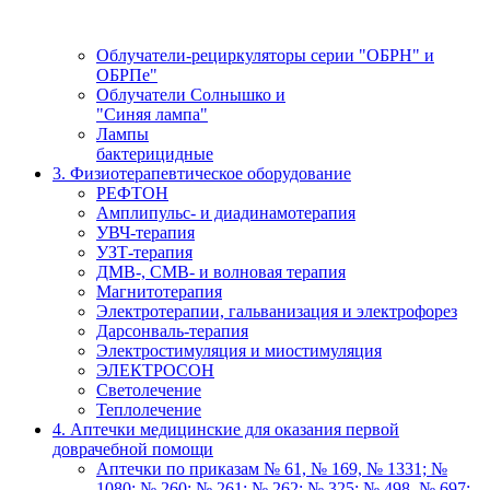
Облучатели-рециркуляторы серии "ОБРН" и
ОБРПе"
Облучатели Солнышко и
"Синяя лампа"
Лампы
бактерицидные
3. Физиотерапевтическое оборудование
РЕФТОН
Амплипульс- и диадинамотерапия
УВЧ-терапия
УЗТ-терапия
ДМВ-, СМВ- и волновая терапия
Магнитотерапия
Электротерапии, гальванизация и электрофорез
Дарсонваль-терапия
Электростимуляция и миостимуляция
ЭЛЕКТРОСОН
Светолечение
Теплолечение
4. Аптечки медицинские для оказания первой
доврачебной помощи
Аптечки по приказам № 61, № 169, № 1331; №
1080; № 260; № 261; № 262; № 325; № 498, № 697;