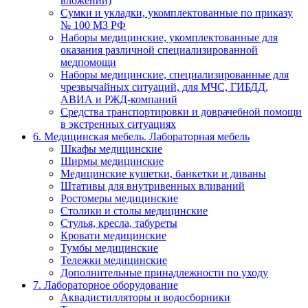
вложений)
Сумки и укладки, укомплектованные по приказу
№ 100 МЗ РФ
Наборы медицинские, укомплектованные для
оказания различной специализированной
медпомощи
Наборы медицинские, специализированные для
чрезвычайных ситуаций, для МЧС, ГИБДД,
АВИА и РЖД-компаний
Средства транспортировки и доврачебной помощи
в экстренных ситуациях
6. Медицинская мебель. Лабораторная мебель
Шкафы медицинские
Ширмы медицинские
Медицинские кушетки, банкетки и диваны
Штативы для внутривенных вливаний
Ростомеры медицинские
Столики и столы медицинские
Стулья, кресла, табуреты
Кровати медицинские
Тумбы медицинские
Тележки медицинские
Дополнительные принадлежности по уходу
7. Лабораторное оборудование
Аквадистилляторы и водосборники