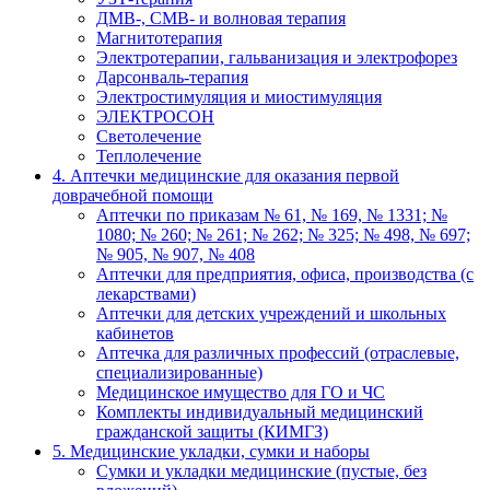
ДМВ-, СМВ- и волновая терапия
Магнитотерапия
Электротерапии, гальванизация и электрофорез
Дарсонваль-терапия
Электростимуляция и миостимуляция
ЭЛЕКТРОСОН
Светолечение
Теплолечение
4. Аптечки медицинские для оказания первой
доврачебной помощи
Аптечки по приказам № 61, № 169, № 1331; №
1080; № 260; № 261; № 262; № 325; № 498, № 697;
№ 905, № 907, № 408
Аптечки для предприятия, офиса, производства (с
лекарствами)
Аптечки для детских учреждений и школьных
кабинетов
Аптечка для различных профессий (отраслевые,
специализированные)
Медицинское имущество для ГО и ЧС
Комплекты индивидуальный медицинский
гражданской защиты (КИМГЗ)
5. Медицинские укладки, сумки и наборы
Сумки и укладки медицинские (пустые, без