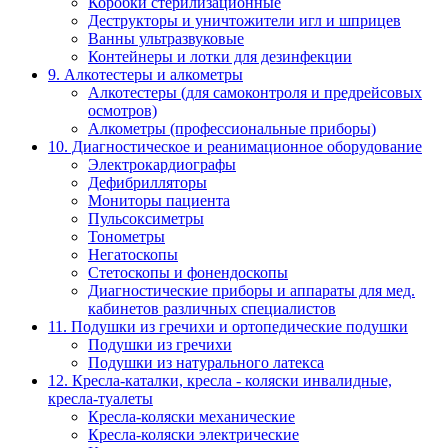
Коробки стерилизационные
Деструкторы и уничтожители игл и шприцев
Ванны ультразвуковые
Контейнеры и лотки для дезинфекции
9. Алкотестеры и алкометры
Алкотестеры (для самоконтроля и предрейсовых
осмотров)
Алкометры (профессиональные приборы)
10. Диагностическое и реанимационное оборудование
Электрокардиографы
Дефибрилляторы
Мониторы пациента
Пульсоксиметры
Тонометры
Негатоскопы
Стетоскопы и фонендоскопы
Диагностические приборы и аппараты для мед.
кабинетов различных специалистов
11. Подушки из гречихи и ортопедические подушки
Подушки из гречихи
Подушки из натурального латекса
12. Кресла-каталки, кресла - коляски инвалидные,
кресла-туалеты
Кресла-коляски механические
Кресла-коляски электрические