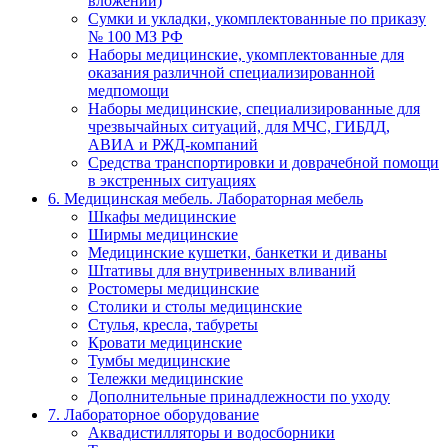
вложений)
Сумки и укладки, укомплектованные по приказу
№ 100 МЗ РФ
Наборы медицинские, укомплектованные для
оказания различной специализированной
медпомощи
Наборы медицинские, специализированные для
чрезвычайных ситуаций, для МЧС, ГИБДД,
АВИА и РЖД-компаний
Средства транспортировки и доврачебной помощи
в экстренных ситуациях
6. Медицинская мебель. Лабораторная мебель
Шкафы медицинские
Ширмы медицинские
Медицинские кушетки, банкетки и диваны
Штативы для внутривенных вливаний
Ростомеры медицинские
Столики и столы медицинские
Стулья, кресла, табуреты
Кровати медицинские
Тумбы медицинские
Тележки медицинские
Дополнительные принадлежности по уходу
7. Лабораторное оборудование
Аквадистилляторы и водосборники