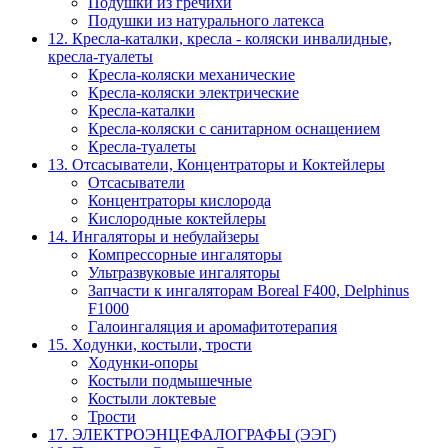
Подушки из гречихи
Подушки из натурального латекса
12. Кресла-каталки, кресла - коляски инвалидные,
кресла-туалеты
Кресла-коляски механические
Кресла-коляски электрические
Кресла-каталки
Кресла-коляски с санитарном оснащением
Кресла-туалеты
13. Отсасыватели, Концентраторы и Коктейлеры
Отсасыватели
Концентраторы кислорода
Кислородные коктейлеры
14. Ингаляторы и небулайзеры
Компрессорные ингаляторы
Ультразвуковые ингаляторы
Запчасти к ингаляторам Boreal F400, Delphinus
F1000
Галоингаляция и аромафитотерапия
15. Ходунки, костыли, трости
Ходунки-опоры
Костыли подмышечные
Костыли локтевые
Трости
17. ЭЛЕКТРО­ЭНЦЕФАЛОГРАФЫ (ЭЭГ)