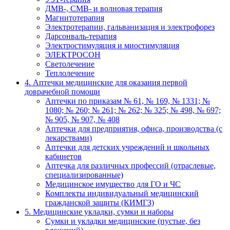
ДМВ-, СМВ- и волновая терапия
Магнитотерапия
Электротерапии, гальванизация и электрофорез
Дарсонваль-терапия
Электростимуляция и миостимуляция
ЭЛЕКТРОСОН
Светолечение
Теплолечение
4. Аптечки медицинские для оказания первой
доврачебной помощи
Аптечки по приказам № 61, № 169, № 1331; №
1080; № 260; № 261; № 262; № 325; № 498, № 697;
№ 905, № 907, № 408
Аптечки для предприятия, офиса, производства (с
лекарствами)
Аптечки для детских учреждений и школьных
кабинетов
Аптечка для различных профессий (отраслевые,
специализированные)
Медицинское имущество для ГО и ЧС
Комплекты индивидуальный медицинский
гражданской защиты (КИМГЗ)
5. Медицинские укладки, сумки и наборы
Сумки и укладки медицинские (пустые, без