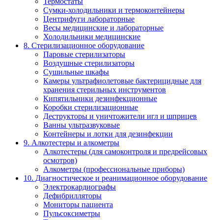
Термостаты
Сумки-холодильники и термоконтейнеры
Центрифуги лабораторные
Весы медицинские и лабораторные
Холодильники медицинские
8. Стерилизационное оборудование
Паровые стерилизаторы
Воздушные стерилизаторы
Сушильные шкафы
Камеры ультрафиолетовые бактерицидные для
хранения стерильных инструментов
Кипятильники дезинфекционные
Коробки стерилизационные
Деструкторы и уничтожители игл и шприцев
Ванны ультразвуковые
Контейнеры и лотки для дезинфекции
9. Алкотестеры и алкометры
Алкотестеры (для самоконтроля и предрейсовых
осмотров)
Алкометры (профессиональные приборы)
10. Диагностическое и реанимационное оборудование
Электрокардиографы
Дефибрилляторы
Мониторы пациента
Пульсоксиметры