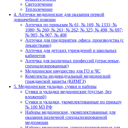
Светолечение
Теплолечение
4. Аптечки медицинские для оказания первой
доврачебной помощи
Аптечки по приказам № 61, № 169, № 1331; №
1080; № 260; № 261; № 262; № 325; № 498, № 697;
№ 905, № 907, № 408
Аптечки для предприятия, офиса, производства (с
лекарствами)
Аптечки для детских учреждений и школьных
кабинетов
Аптечка для различных профессий (отраслевые,
специализированные)
Медицинское имущество для ГО и ЧС
Комплекты индивидуальный медицинский
гражданской защиты (КИМГЗ)
5. Медицинские укладки, сумки и наборы
Сумки и укладки медицинские (пустые, без
вложений)
Сумки и укладки, укомплектованные по приказу
№ 100 МЗ РФ
Наборы медицинские, укомплектованные для
оказания различной специализированной
медпомощи
Наборы медицинские, специализированные для