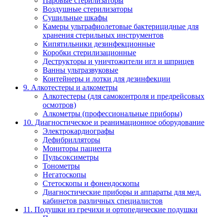
Паровые стерилизаторы
Воздушные стерилизаторы
Сушильные шкафы
Камеры ультрафиолетовые бактерицидные для
хранения стерильных инструментов
Кипятильники дезинфекционные
Коробки стерилизационные
Деструкторы и уничтожители игл и шприцев
Ванны ультразвуковые
Контейнеры и лотки для дезинфекции
9. Алкотестеры и алкометры
Алкотестеры (для самоконтроля и предрейсовых
осмотров)
Алкометры (профессиональные приборы)
10. Диагностическое и реанимационное оборудование
Электрокардиографы
Дефибрилляторы
Мониторы пациента
Пульсоксиметры
Тонометры
Негатоскопы
Стетоскопы и фонендоскопы
Диагностические приборы и аппараты для мед.
кабинетов различных специалистов
11. Подушки из гречихи и ортопедические подушки