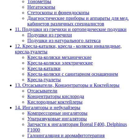
Тонометры
Негатоскопы
Стетоскопы и фонендоскопы
Диагностические приборы и аппараты для мед.
кабинетов различных специалистов
11. Подушки из гречихи и ортопедические подушки
Подушки из гречихи
Подушки из натурального латекса
12. Кресла-каталки, кресла - коляски инвалидные,
кресла-туалеты
Кресла-коляски механические
Кресла-коляски электрические
Кресла-каталки
Кресла-коляски с санитарном оснащением
Кресла-туалеты
13. Отсасыватели, Концентраторы и Коктейлеры
Отсасыватели
Концентраторы кислорода
Кислородные коктейлеры
14. Ингаляторы и небулайзеры
Компрессорные ингаляторы
Ультразвуковые ингаляторы
Запчасти к ингаляторам Boreal F400, Delphinus
F1000
Галоингаляция и аромафитотерапия