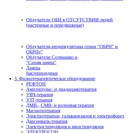
Облучатели ОБН в ОТСУТСТВИИ людей
(настенные и передвижные)
Облучатели-рециркуляторы серии "ОБРН" и
ОБРПе"
Облучатели Солнышко и
"Синяя лампа"
Лампы
бактерицидные
3. Физиотерапевтическое оборудование
РЕФТОН
Амплипульс- и диадинамотерапия
УВЧ-терапия
УЗТ-терапия
ДМВ-, СМВ- и волновая терапия
Магнитотерапия
Электротерапии, гальванизация и электрофорез
Дарсонваль-терапия
Электростимуляция и миостимуляция
ЭЛЕКТРОСОН