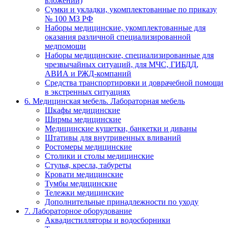
вложений)
Сумки и укладки, укомплектованные по приказу
№ 100 МЗ РФ
Наборы медицинские, укомплектованные для
оказания различной специализированной
медпомощи
Наборы медицинские, специализированные для
чрезвычайных ситуаций, для МЧС, ГИБДД,
АВИА и РЖД-компаний
Средства транспортировки и доврачебной помощи
в экстренных ситуациях
6. Медицинская мебель. Лабораторная мебель
Шкафы медицинские
Ширмы медицинские
Медицинские кушетки, банкетки и диваны
Штативы для внутривенных вливаний
Ростомеры медицинские
Столики и столы медицинские
Стулья, кресла, табуреты
Кровати медицинские
Тумбы медицинские
Тележки медицинские
Дополнительные принадлежности по уходу
7. Лабораторное оборудование
Аквадистилляторы и водосборники