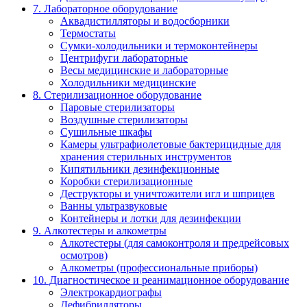
7. Лабораторное оборудование
Аквадистилляторы и водосборники
Термостаты
Сумки-холодильники и термоконтейнеры
Центрифуги лабораторные
Весы медицинские и лабораторные
Холодильники медицинские
8. Стерилизационное оборудование
Паровые стерилизаторы
Воздушные стерилизаторы
Сушильные шкафы
Камеры ультрафиолетовые бактерицидные для
хранения стерильных инструментов
Кипятильники дезинфекционные
Коробки стерилизационные
Деструкторы и уничтожители игл и шприцев
Ванны ультразвуковые
Контейнеры и лотки для дезинфекции
9. Алкотестеры и алкометры
Алкотестеры (для самоконтроля и предрейсовых
осмотров)
Алкометры (профессиональные приборы)
10. Диагностическое и реанимационное оборудование
Электрокардиографы
Дефибрилляторы