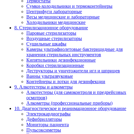
Термостаты
Сумки-холодильники и термоконтейнеры
Центрифуги лабораторные
Весы медицинские и лабораторные
Холодильники медицинские
8. Стерилизационное оборудование
Паровые стерилизаторы
Воздушные стерилизаторы
Сушильные шкафы
Камеры ультрафиолетовые бактерицидные для
хранения стерильных инструментов
Кипятильники дезинфекционные
Коробки стерилизационные
Деструкторы и уничтожители игл и шприцев
Ванны ультразвуковые
Контейнеры и лотки для дезинфекции
9. Алкотестеры и алкометры
Алкотестеры (для самоконтроля и предрейсовых
осмотров)
Алкометры (профессиональные приборы)
10. Диагностическое и реанимационное оборудование
Электрокардиографы
Дефибрилляторы
Мониторы пациента
Пульсоксиметры