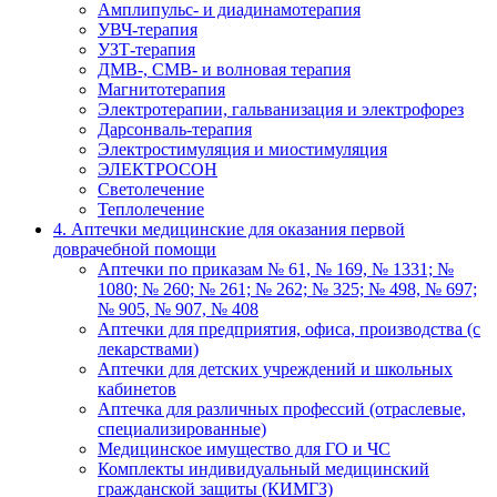
Амплипульс- и диадинамотерапия
УВЧ-терапия
УЗТ-терапия
ДМВ-, СМВ- и волновая терапия
Магнитотерапия
Электротерапии, гальванизация и электрофорез
Дарсонваль-терапия
Электростимуляция и миостимуляция
ЭЛЕКТРОСОН
Светолечение
Теплолечение
4. Аптечки медицинские для оказания первой
доврачебной помощи
Аптечки по приказам № 61, № 169, № 1331; №
1080; № 260; № 261; № 262; № 325; № 498, № 697;
№ 905, № 907, № 408
Аптечки для предприятия, офиса, производства (с
лекарствами)
Аптечки для детских учреждений и школьных
кабинетов
Аптечка для различных профессий (отраслевые,
специализированные)
Медицинское имущество для ГО и ЧС
Комплекты индивидуальный медицинский
гражданской защиты (КИМГЗ)