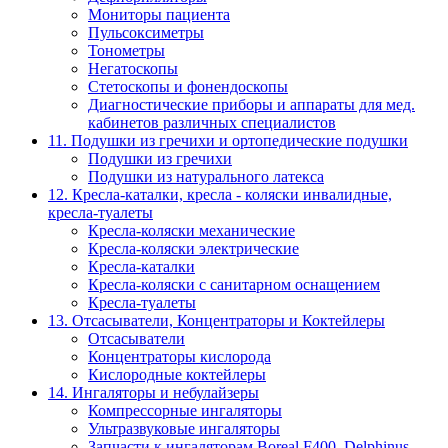
Мониторы пациента
Пульсоксиметры
Тонометры
Негатоскопы
Стетоскопы и фонендоскопы
Диагностические приборы и аппараты для мед.
кабинетов различных специалистов
11. Подушки из гречихи и ортопедические подушки
Подушки из гречихи
Подушки из натурального латекса
12. Кресла-каталки, кресла - коляски инвалидные,
кресла-туалеты
Кресла-коляски механические
Кресла-коляски электрические
Кресла-каталки
Кресла-коляски с санитарном оснащением
Кресла-туалеты
13. Отсасыватели, Концентраторы и Коктейлеры
Отсасыватели
Концентраторы кислорода
Кислородные коктейлеры
14. Ингаляторы и небулайзеры
Компрессорные ингаляторы
Ультразвуковые ингаляторы
Запчасти к ингаляторам Boreal F400, Delphinus