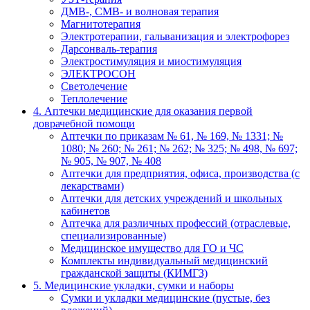
ДМВ-, СМВ- и волновая терапия
Магнитотерапия
Электротерапии, гальванизация и электрофорез
Дарсонваль-терапия
Электростимуляция и миостимуляция
ЭЛЕКТРОСОН
Светолечение
Теплолечение
4. Аптечки медицинские для оказания первой
доврачебной помощи
Аптечки по приказам № 61, № 169, № 1331; №
1080; № 260; № 261; № 262; № 325; № 498, № 697;
№ 905, № 907, № 408
Аптечки для предприятия, офиса, производства (с
лекарствами)
Аптечки для детских учреждений и школьных
кабинетов
Аптечка для различных профессий (отраслевые,
специализированные)
Медицинское имущество для ГО и ЧС
Комплекты индивидуальный медицинский
гражданской защиты (КИМГЗ)
5. Медицинские укладки, сумки и наборы
Сумки и укладки медицинские (пустые, без