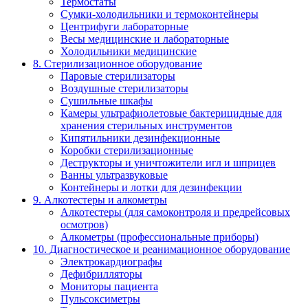
Термостаты
Сумки-холодильники и термоконтейнеры
Центрифуги лабораторные
Весы медицинские и лабораторные
Холодильники медицинские
8. Стерилизационное оборудование
Паровые стерилизаторы
Воздушные стерилизаторы
Сушильные шкафы
Камеры ультрафиолетовые бактерицидные для
хранения стерильных инструментов
Кипятильники дезинфекционные
Коробки стерилизационные
Деструкторы и уничтожители игл и шприцев
Ванны ультразвуковые
Контейнеры и лотки для дезинфекции
9. Алкотестеры и алкометры
Алкотестеры (для самоконтроля и предрейсовых
осмотров)
Алкометры (профессиональные приборы)
10. Диагностическое и реанимационное оборудование
Электрокардиографы
Дефибрилляторы
Мониторы пациента
Пульсоксиметры