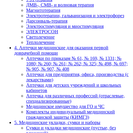
ДМВ-, СМВ- и волновая терапия
Магнитотерапия
Электротерапии, гальванизация и электрофорез
Дарсонваль-терапия
Электростимуляция и миостимуляция
ЭЛЕКТРОСОН
Светолечение
Теплолечение
4. Аптечки медицинские для оказания первой
доврачебной помощи
Аптечки по приказам № 61, № 169, № 1331; №
1080; № 260; № 261; № 262; № 325; № 498, № 697;
№ 905, № 907, № 408
Аптечки для предприятия, офиса, производства (с
лекарствами)
Аптечки для детских учреждений и школьных
кабинетов
Аптечка для различных профессий (отраслевые,
специализированные)
Медицинское имущество для ГО и ЧС
Комплекты индивидуальный медицинский
гражданской защиты (КИМГЗ)
5. Медицинские укладки, сумки и наборы
Сумки и укладки медицинские (пустые, без