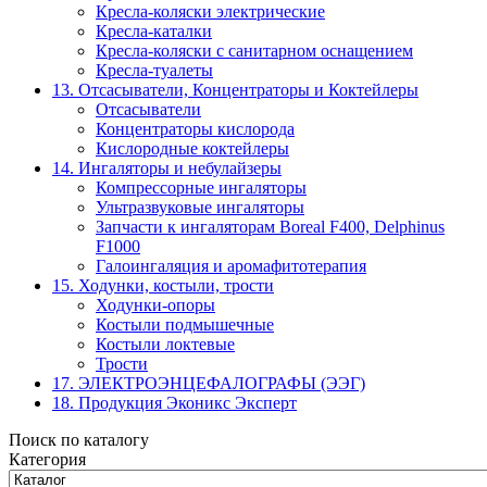
Кресла-коляски электрические
Кресла-каталки
Кресла-коляски с санитарном оснащением
Кресла-туалеты
13. Отсасыватели, Концентраторы и Коктейлеры
Отсасыватели
Концентраторы кислорода
Кислородные коктейлеры
14. Ингаляторы и небулайзеры
Компрессорные ингаляторы
Ультразвуковые ингаляторы
Запчасти к ингаляторам Boreal F400, Delphinus
F1000
Галоингаляция и аромафитотерапия
15. Ходунки, костыли, трости
Ходунки-опоры
Костыли подмышечные
Костыли локтевые
Трости
17. ЭЛЕКТРО­ЭНЦЕФАЛОГРАФЫ (ЭЭГ)
18. Продукция Эконикс Эксперт
Поиск по каталогу
Категория