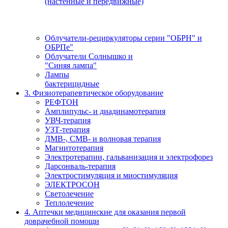
(настенные и передвижные)
Облучатели-рециркуляторы серии "ОБРН" и
ОБРПе"
Облучатели Солнышко и
"Синяя лампа"
Лампы
бактерицидные
3. Физиотерапевтическое оборудование
РЕФТОН
Амплипульс- и диадинамотерапия
УВЧ-терапия
УЗТ-терапия
ДМВ-, СМВ- и волновая терапия
Магнитотерапия
Электротерапии, гальванизация и электрофорез
Дарсонваль-терапия
Электростимуляция и миостимуляция
ЭЛЕКТРОСОН
Светолечение
Теплолечение
4. Аптечки медицинские для оказания первой
доврачебной помощи