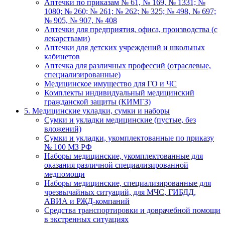
Аптечки по приказам № 61, № 169, № 1331; №
1080; № 260; № 261; № 262; № 325; № 498, № 697;
№ 905, № 907, № 408
Аптечки для предприятия, офиса, производства (с
лекарствами)
Аптечки для детских учреждений и школьных
кабинетов
Аптечка для различных профессий (отраслевые,
специализированные)
Медицинское имущество для ГО и ЧС
Комплекты индивидуальный медицинский
гражданской защиты (КИМГЗ)
5. Медицинские укладки, сумки и наборы
Сумки и укладки медицинские (пустые, без
вложений)
Сумки и укладки, укомплектованные по приказу
№ 100 МЗ РФ
Наборы медицинские, укомплектованные для
оказания различной специализированной
медпомощи
Наборы медицинские, специализированные для
чрезвычайных ситуаций, для МЧС, ГИБДД,
АВИА и РЖД-компаний
Средства транспортировки и доврачебной помощи
в экстренных ситуациях