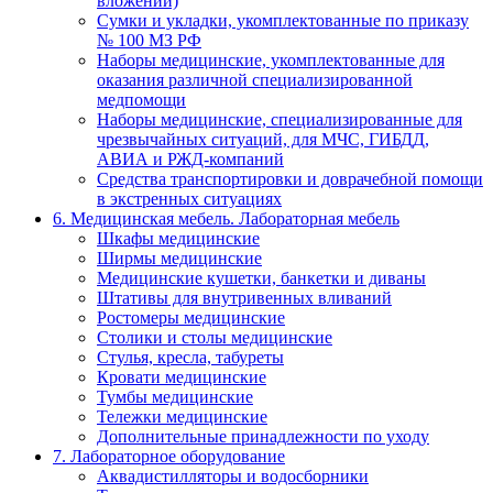
вложений)
Сумки и укладки, укомплектованные по приказу
№ 100 МЗ РФ
Наборы медицинские, укомплектованные для
оказания различной специализированной
медпомощи
Наборы медицинские, специализированные для
чрезвычайных ситуаций, для МЧС, ГИБДД,
АВИА и РЖД-компаний
Средства транспортировки и доврачебной помощи
в экстренных ситуациях
6. Медицинская мебель. Лабораторная мебель
Шкафы медицинские
Ширмы медицинские
Медицинские кушетки, банкетки и диваны
Штативы для внутривенных вливаний
Ростомеры медицинские
Столики и столы медицинские
Стулья, кресла, табуреты
Кровати медицинские
Тумбы медицинские
Тележки медицинские
Дополнительные принадлежности по уходу
7. Лабораторное оборудование
Аквадистилляторы и водосборники