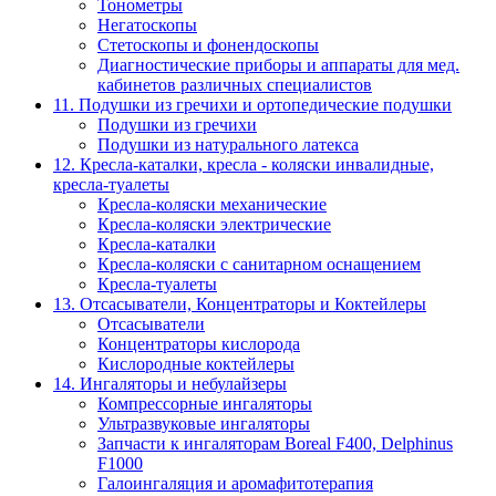
Тонометры
Негатоскопы
Стетоскопы и фонендоскопы
Диагностические приборы и аппараты для мед.
кабинетов различных специалистов
11. Подушки из гречихи и ортопедические подушки
Подушки из гречихи
Подушки из натурального латекса
12. Кресла-каталки, кресла - коляски инвалидные,
кресла-туалеты
Кресла-коляски механические
Кресла-коляски электрические
Кресла-каталки
Кресла-коляски с санитарном оснащением
Кресла-туалеты
13. Отсасыватели, Концентраторы и Коктейлеры
Отсасыватели
Концентраторы кислорода
Кислородные коктейлеры
14. Ингаляторы и небулайзеры
Компрессорные ингаляторы
Ультразвуковые ингаляторы
Запчасти к ингаляторам Boreal F400, Delphinus
F1000
Галоингаляция и аромафитотерапия