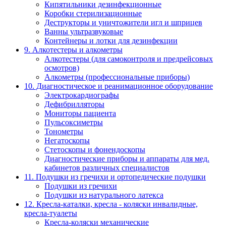
Кипятильники дезинфекционные
Коробки стерилизационные
Деструкторы и уничтожители игл и шприцев
Ванны ультразвуковые
Контейнеры и лотки для дезинфекции
9. Алкотестеры и алкометры
Алкотестеры (для самоконтроля и предрейсовых
осмотров)
Алкометры (профессиональные приборы)
10. Диагностическое и реанимационное оборудование
Электрокардиографы
Дефибрилляторы
Мониторы пациента
Пульсоксиметры
Тонометры
Негатоскопы
Стетоскопы и фонендоскопы
Диагностические приборы и аппараты для мед.
кабинетов различных специалистов
11. Подушки из гречихи и ортопедические подушки
Подушки из гречихи
Подушки из натурального латекса
12. Кресла-каталки, кресла - коляски инвалидные,
кресла-туалеты
Кресла-коляски механические