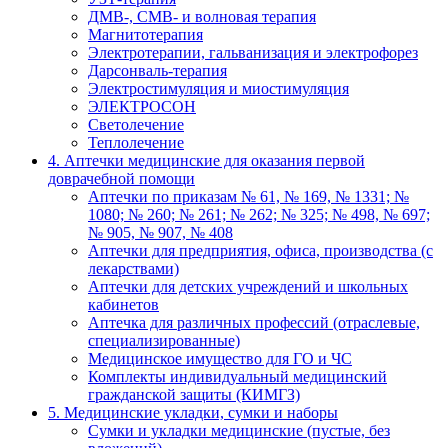
ДМВ-, СМВ- и волновая терапия
Магнитотерапия
Электротерапии, гальванизация и электрофорез
Дарсонваль-терапия
Электростимуляция и миостимуляция
ЭЛЕКТРОСОН
Светолечение
Теплолечение
4. Аптечки медицинские для оказания первой
доврачебной помощи
Аптечки по приказам № 61, № 169, № 1331; №
1080; № 260; № 261; № 262; № 325; № 498, № 697;
№ 905, № 907, № 408
Аптечки для предприятия, офиса, производства (с
лекарствами)
Аптечки для детских учреждений и школьных
кабинетов
Аптечка для различных профессий (отраслевые,
специализированные)
Медицинское имущество для ГО и ЧС
Комплекты индивидуальный медицинский
гражданской защиты (КИМГЗ)
5. Медицинские укладки, сумки и наборы
Сумки и укладки медицинские (пустые, без