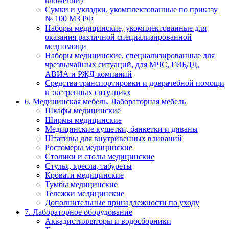
вложений)
Сумки и укладки, укомплектованные по приказу
№ 100 МЗ РФ
Наборы медицинские, укомплектованные для
оказания различной специализированной
медпомощи
Наборы медицинские, специализированные для
чрезвычайных ситуаций, для МЧС, ГИБДД,
АВИА и РЖД-компаний
Средства транспортировки и доврачебной помощи
в экстренных ситуациях
6. Медицинская мебель. Лабораторная мебель
Шкафы медицинские
Ширмы медицинские
Медицинские кушетки, банкетки и диваны
Штативы для внутривенных вливаний
Ростомеры медицинские
Столики и столы медицинские
Стулья, кресла, табуреты
Кровати медицинские
Тумбы медицинские
Тележки медицинские
Дополнительные принадлежности по уходу
7. Лабораторное оборудование
Аквадистилляторы и водосборники