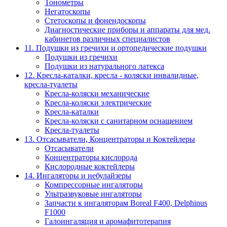
Тонометры
Негатоскопы
Стетоскопы и фонендоскопы
Диагностические приборы и аппараты для мед.
кабинетов различных специалистов
11. Подушки из гречихи и ортопедические подушки
Подушки из гречихи
Подушки из натурального латекса
12. Кресла-каталки, кресла - коляски инвалидные,
кресла-туалеты
Кресла-коляски механические
Кресла-коляски электрические
Кресла-каталки
Кресла-коляски с санитарном оснащением
Кресла-туалеты
13. Отсасыватели, Концентраторы и Коктейлеры
Отсасыватели
Концентраторы кислорода
Кислородные коктейлеры
14. Ингаляторы и небулайзеры
Компрессорные ингаляторы
Ультразвуковые ингаляторы
Запчасти к ингаляторам Boreal F400, Delphinus
F1000
Галоингаляция и аромафитотерапия