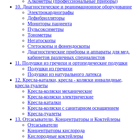
Алкометры (профессиональные приборы)
10. Диагностическое и реанимационное оборудование
Электрокардиографы
Дефибрилляторы
Мониторы пациента
Пульсоксиметры
Тонометры
Негатоскопы
Стетоскопы и фонендоскопы
Диагностические приборы и аппараты для мед.
кабинетов различных специалистов
11. Подушки из гречихи и ортопедические подушки
Подушки из гречихи
Подушки из натурального латекса
12. Кресла-каталки, кресла - коляски инвалидные,
кресла-туалеты
Кресла-коляски механические
Кресла-коляски электрические
Кресла-каталки
Кресла-коляски с санитарном оснащением
Кресла-туалеты
13. Отсасыватели, Концентраторы и Коктейлеры
Отсасыватели
Концентраторы кислорода
Кислородные коктейлеры