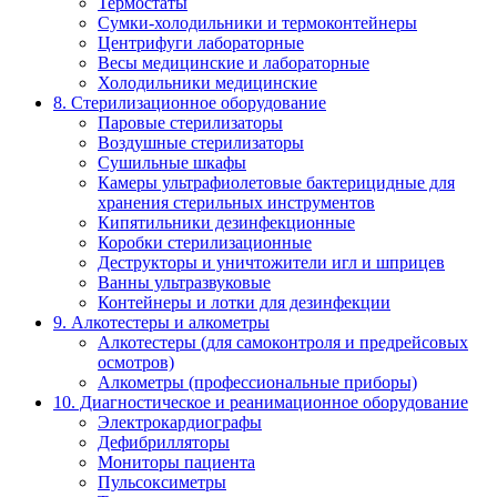
Термостаты
Сумки-холодильники и термоконтейнеры
Центрифуги лабораторные
Весы медицинские и лабораторные
Холодильники медицинские
8. Стерилизационное оборудование
Паровые стерилизаторы
Воздушные стерилизаторы
Сушильные шкафы
Камеры ультрафиолетовые бактерицидные для
хранения стерильных инструментов
Кипятильники дезинфекционные
Коробки стерилизационные
Деструкторы и уничтожители игл и шприцев
Ванны ультразвуковые
Контейнеры и лотки для дезинфекции
9. Алкотестеры и алкометры
Алкотестеры (для самоконтроля и предрейсовых
осмотров)
Алкометры (профессиональные приборы)
10. Диагностическое и реанимационное оборудование
Электрокардиографы
Дефибрилляторы
Мониторы пациента
Пульсоксиметры