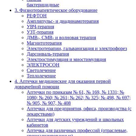
бактерицидные
3. Физиотерапевтическое оборудование
РЕФТОН
Амплипульс- и диадинамотерапия
УВЧ-терапия
УЗТ-терапия
ДМВ-, СМВ- и волновая терапия
Магнитотерапия
Электротерапии, гальванизация и электрофорез
Дарсонваль-терапия
Электростимуляция и миостимуляция
ЭЛЕКТРОСОН
Светолечение
Теплолечение
4. Аптечки медицинские для оказания первой
доврачебной помощи
Аптечки по приказам № 61, № 169, № 1331; №
1080; № 260; № 261; № 262; № 325; № 498, № 697;
№ 905, № 907, № 408
Аптечки для предприятия, офиса, производства (с
лекарствами)
Аптечки для детских учреждений и школьных
кабинетов
Аптечка для различных профессий (отраслевые,
специализированные)