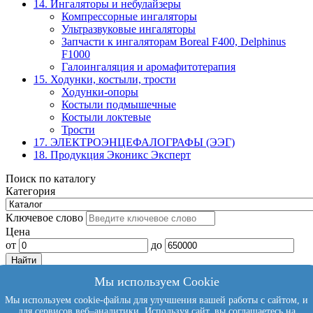
14. Ингаляторы и небулайзеры
Компрессорные ингаляторы
Ультразвуковые ингаляторы
Запчасти к ингаляторам Boreal F400, Delphinus
F1000
Галоингаляция и аромафитотерапия
15. Ходунки, костыли, трости
Ходунки-опоры
Костыли подмышечные
Костыли локтевые
Трости
17. ЭЛЕКТРО­ЭНЦЕФАЛОГРАФЫ (ЭЭГ)
18. Продукция Эконикс Эксперт
Поиск по каталогу
Категория
Ключевое слово
Цена
от
до
Мы используем Cookie
9858781@mail.ru
Мы используем cookie-файлы для улучшения вашей работы с сайтом, и
+7 (812) 740-77-16
для сервисов веб–аналитики. Используя сайт, вы соглашаетесь на