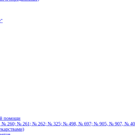
е"
ой помощи
 № 260; № 261; № 262; № 325; № 498, № 697; № 905, № 907, № 4
екарствами)
нетов