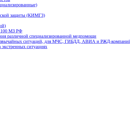
ециализированные)
ской защиты (КИМГЗ)
ий)
 100 МЗ РФ
ания различной специализированной медпомощи
резвычайных ситуаций, для МЧС, ГИБДД, АВИА и РЖД-компани
в экстренных ситуациях