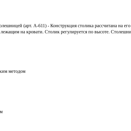
лешницей (арт. А-611) - Конструкция столика рассчитана на ег
над лежащим на кровати. Столик регулируется по высоте. Столе
ским методом
см