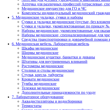
Аптечка для различных профессий (отраслевые, сп
Медицинское имущество для ГО и ЧС
Комплекты индивидуальный медицинский граждан
5. Медицинские укладки, сумки и наборы
Сумки и укладки медицинские (пустые, без вложен
Сумки и укладки, укомплектованные по приказу №
Наборы медицинские, укомплектованные для оказ
Наборы медицинские, специализированные для ч
Средства транспортировки и доврачебной помощи 
6. Медицинская мебель. Лабораторная мебель
Шкафы медицинские
Ширмы медицинские
Медицинские кушетки, банкетки и диваны
Штативы для внутривенных вливаний
Ростомеры медицинские
Столики и столы медицинские
Стулья, кресла, табуреты
Кровати медицинские
Тумбы медицинские
Тележки медицинские
Дополнительные принадлежности по уходу
7. Лабораторное оборудование
Аквадистилляторы и водосборники
Термостаты