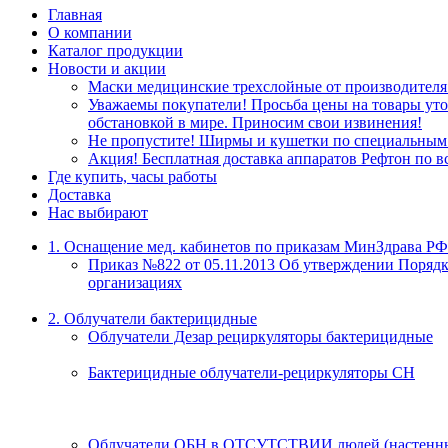
Главная
О компании
Каталог продукции
Новости и акции
Маски медицинские трехслойные от производителя
Уважаемы покупатели! Просьба цены на товары уточ
обстановкой в мире. Приносим свои извинения!
Не пропустите! Ширмы и кушетки по специальным 
Акция! Бесплатная доставка аппаратов Рефтон по в
Где купить, часы работы
Доставка
Нас выбирают
1. Оснащение мед. кабинетов по приказам МинЗдрава РФ
Приказ №822 от 05.11.2013 Об утверждении Порядк
организациях
2. Облучатели бактерицидные
Облучатели Дезар рециркуляторы бактерицидные
Бактерицидные облучатели-рециркуляторы СН
Облучатели ОБН в ОТСУТСТВИИ людей (настенны