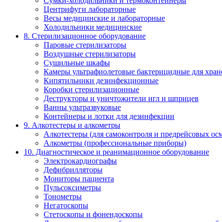
Сумки-холодильники и термоконтейнеры
Центрифуги лабораторные
Весы медицинские и лабораторные
Холодильники медицинские
8. Стерилизационное оборудование
Паровые стерилизаторы
Воздушные стерилизаторы
Сушильные шкафы
Камеры ультрафиолетовые бактерицидные для хран
Кипятильники дезинфекционные
Коробки стерилизационные
Деструкторы и уничтожители игл и шприцев
Ванны ультразвуковые
Контейнеры и лотки для дезинфекции
9. Алкотестеры и алкометры
Алкотестеры (для самоконтроля и предрейсовых ос
Алкометры (профессиональные приборы)
10. Диагностическое и реанимационное оборудование
Электрокардиографы
Дефибрилляторы
Мониторы пациента
Пульсоксиметры
Тонометры
Негатоскопы
Стетоскопы и фонендоскопы