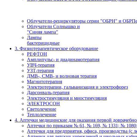
Облучатели-рециркуляторы серии "ОБРН" и ОБРП
Облучатели Солнышко и
"Синяя лампа"
Лампы
бактерицидные
3. Физиотерапевтическое оборудование
РЕФТОН
Амплипульс- и диадинамотерапия
УВЧ-терапия
УЗТ-терапия
ДМВ-, СМВ- и волновая терапия
Магнитотерапия
Электротерапии, гальванизация и электрофорез
Дарсонваль-терапия
Электростимуляция и миостимуляция
ЭЛЕКТРОСОН
Светолечение
Теплолечение
4. Аптечки медицинские для оказания первой доврачебн
Аптечки по приказам № 61, № 169, № 1331; № 1080;
Аптечки для предприятия, офиса, производства (с л
Аптечки для детских учреждений и школьных каби