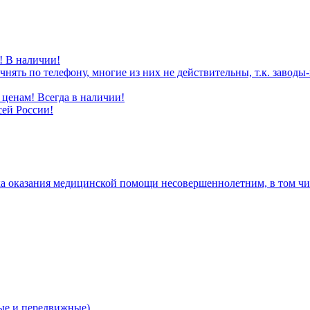
! В наличии!
нять по телефону, многие из них не действительны, т.к. завод
ценам! Всегда в наличии!
сей России!
а оказания медицинской помощи несовершеннолетним, в том чис
е и передвижные)