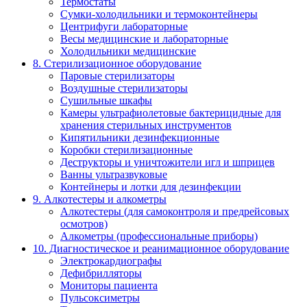
Термостаты
Сумки-холодильники и термоконтейнеры
Центрифуги лабораторные
Весы медицинские и лабораторные
Холодильники медицинские
8. Стерилизационное оборудование
Паровые стерилизаторы
Воздушные стерилизаторы
Сушильные шкафы
Камеры ультрафиолетовые бактерицидные для
хранения стерильных инструментов
Кипятильники дезинфекционные
Коробки стерилизационные
Деструкторы и уничтожители игл и шприцев
Ванны ультразвуковые
Контейнеры и лотки для дезинфекции
9. Алкотестеры и алкометры
Алкотестеры (для самоконтроля и предрейсовых
осмотров)
Алкометры (профессиональные приборы)
10. Диагностическое и реанимационное оборудование
Электрокардиографы
Дефибрилляторы
Мониторы пациента
Пульсоксиметры