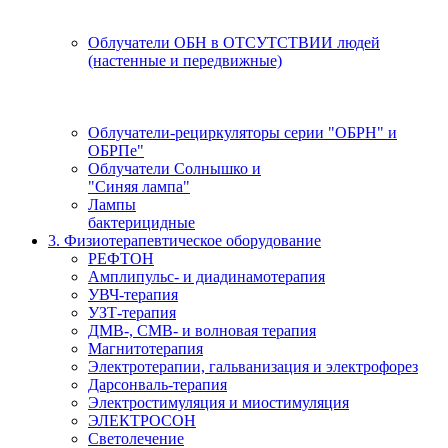
Облучатели ОБН в ОТСУТСТВИИ людей
(настенные и передвижные)
Облучатели-рециркуляторы серии "ОБРН" и
ОБРПе"
Облучатели Солнышко и
"Синяя лампа"
Лампы
бактерицидные
3. Физиотерапевтическое оборудование
РЕФТОН
Амплипульс- и диадинамотерапия
УВЧ-терапия
УЗТ-терапия
ДМВ-, СМВ- и волновая терапия
Магнитотерапия
Электротерапии, гальванизация и электрофорез
Дарсонваль-терапия
Электростимуляция и миостимуляция
ЭЛЕКТРОСОН
Светолечение