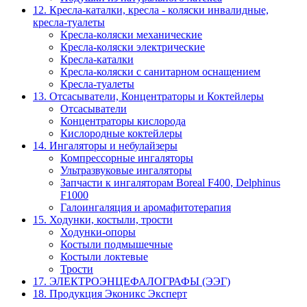
12. Кресла-каталки, кресла - коляски инвалидные,
кресла-туалеты
Кресла-коляски механические
Кресла-коляски электрические
Кресла-каталки
Кресла-коляски с санитарном оснащением
Кресла-туалеты
13. Отсасыватели, Концентраторы и Коктейлеры
Отсасыватели
Концентраторы кислорода
Кислородные коктейлеры
14. Ингаляторы и небулайзеры
Компрессорные ингаляторы
Ультразвуковые ингаляторы
Запчасти к ингаляторам Boreal F400, Delphinus
F1000
Галоингаляция и аромафитотерапия
15. Ходунки, костыли, трости
Ходунки-опоры
Костыли подмышечные
Костыли локтевые
Трости
17. ЭЛЕКТРО­ЭНЦЕФАЛОГРАФЫ (ЭЭГ)
18. Продукция Эконикс Эксперт