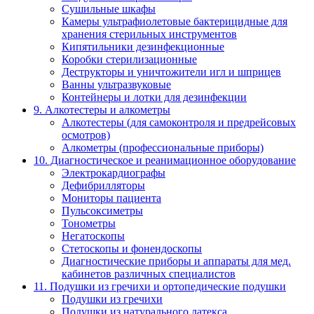
Сушильные шкафы
Камеры ультрафиолетовые бактерицидные для
хранения стерильных инструментов
Кипятильники дезинфекционные
Коробки стерилизационные
Деструкторы и уничтожители игл и шприцев
Ванны ультразвуковые
Контейнеры и лотки для дезинфекции
9. Алкотестеры и алкометры
Алкотестеры (для самоконтроля и предрейсовых
осмотров)
Алкометры (профессиональные приборы)
10. Диагностическое и реанимационное оборудование
Электрокардиографы
Дефибрилляторы
Мониторы пациента
Пульсоксиметры
Тонометры
Негатоскопы
Стетоскопы и фонендоскопы
Диагностические приборы и аппараты для мед.
кабинетов различных специалистов
11. Подушки из гречихи и ортопедические подушки
Подушки из гречихи
Подушки из натурального латекса