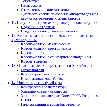
Тонометры
Негатоскопы
Стетоскопы и фонендоскопы
Диагностические приборы и аппараты для мед.
кабинетов различных специалистов
11. Подушки из гречихи и ортопедические подушки
Подушки из гречихи
Подушки из натурального латекса
12. Кресла-каталки, кресла - коляски инвалидные,
кресла-туалеты
Кресла-коляски механические
Кресла-коляски электрические
Кресла-каталки
Кресла-коляски с санитарном оснащением
Кресла-туалеты
13. Отсасыватели, Концентраторы и Коктейлеры
Отсасыватели
Концентраторы кислорода
Кислородные коктейлеры
14. Ингаляторы и небулайзеры
Компрессорные ингаляторы
Ультразвуковые ингаляторы
Запчасти к ингаляторам Boreal F400, Delphinus
F1000
Галоингаляция и аромафитотерапия