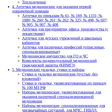
Теплолечение
4. Аптечки медицинские для оказания первой
доврачебной помощи
Аптечки по приказам № 61, № 169, № 1331; №
1080; № 260; № 261; № 262; № 325; № 498, № 697;
№ 905, № 907, № 408
Аптечки для предприятия, офиса, производства (с
лекарствами)
Аптечки для детских учреждений и школьных
кабинетов
Аптечка для различных профессий (отраслевые,
специализированные)
Медицинское имущество для ГО и ЧС
Комплекты индивидуальный медицинский
гражданской защиты (КИМГЗ)
5. Медицинские укладки, сумки и наборы
Сумки и укладки медицинские (пустые, без
вложений)
Сумки и укладки, укомплектованные по приказу
№ 100 МЗ РФ
Наборы медицинские, укомплектованные для
оказания различной специализированной
медпомощи
Наборы медицинские, специализированные для
чрезвычайных ситуаций, для МЧС, ГИБДД,