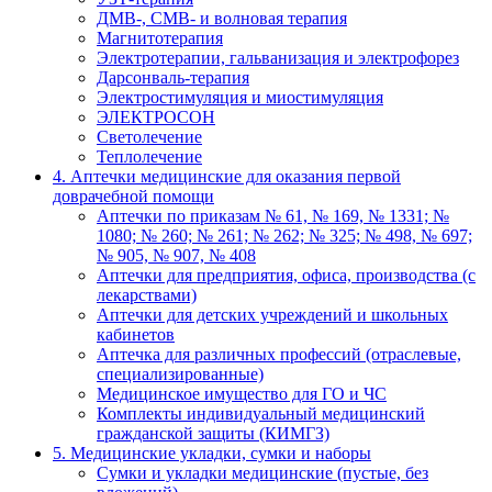
ДМВ-, СМВ- и волновая терапия
Магнитотерапия
Электротерапии, гальванизация и электрофорез
Дарсонваль-терапия
Электростимуляция и миостимуляция
ЭЛЕКТРОСОН
Светолечение
Теплолечение
4. Аптечки медицинские для оказания первой
доврачебной помощи
Аптечки по приказам № 61, № 169, № 1331; №
1080; № 260; № 261; № 262; № 325; № 498, № 697;
№ 905, № 907, № 408
Аптечки для предприятия, офиса, производства (с
лекарствами)
Аптечки для детских учреждений и школьных
кабинетов
Аптечка для различных профессий (отраслевые,
специализированные)
Медицинское имущество для ГО и ЧС
Комплекты индивидуальный медицинский
гражданской защиты (КИМГЗ)
5. Медицинские укладки, сумки и наборы
Сумки и укладки медицинские (пустые, без