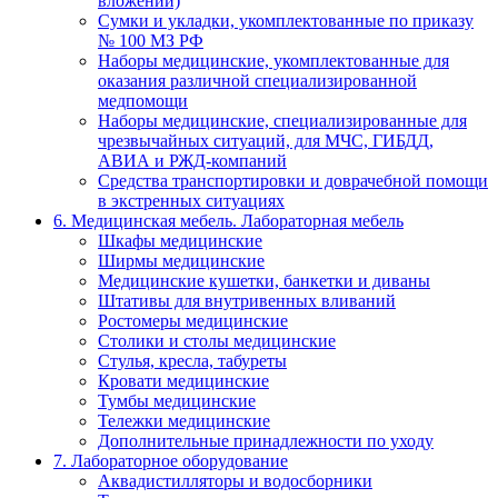
вложений)
Сумки и укладки, укомплектованные по приказу
№ 100 МЗ РФ
Наборы медицинские, укомплектованные для
оказания различной специализированной
медпомощи
Наборы медицинские, специализированные для
чрезвычайных ситуаций, для МЧС, ГИБДД,
АВИА и РЖД-компаний
Средства транспортировки и доврачебной помощи
в экстренных ситуациях
6. Медицинская мебель. Лабораторная мебель
Шкафы медицинские
Ширмы медицинские
Медицинские кушетки, банкетки и диваны
Штативы для внутривенных вливаний
Ростомеры медицинские
Столики и столы медицинские
Стулья, кресла, табуреты
Кровати медицинские
Тумбы медицинские
Тележки медицинские
Дополнительные принадлежности по уходу
7. Лабораторное оборудование
Аквадистилляторы и водосборники