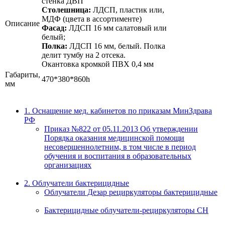
стенка ДВП
Столешница:
ЛДСП, пластик или,
МДФ (цвета в ассортименте)
Описание
Фасад:
ЛДСП 16 мм салатовый или
белый;
Полка:
ЛДСП 16 мм, белый. Полка
делит тумбу на 2 отсека.
Окантовка кромкой ПВХ 0,4 мм
Габариты,
470*380*860h
мм
1. Оснащение мед. кабинетов по приказам МинЗдрава
РФ
Приказ №822 от 05.11.2013 Об утверждении
Порядка оказания медицинской помощи
несовершеннолетним, в том числе в период
обучения и воспитания в образовательных
организациях
2. Облучатели бактерицидные
Облучатели Дезар рециркуляторы бактерицидные
Бактерицидные облучатели-рециркуляторы СН