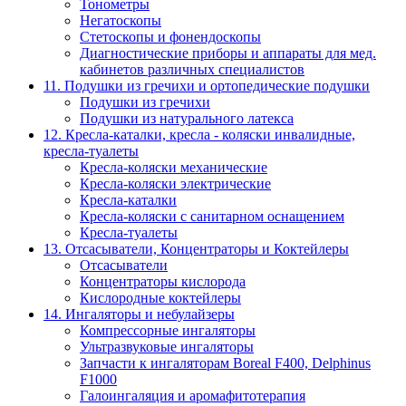
Тонометры
Негатоскопы
Стетоскопы и фонендоскопы
Диагностические приборы и аппараты для мед.
кабинетов различных специалистов
11. Подушки из гречихи и ортопедические подушки
Подушки из гречихи
Подушки из натурального латекса
12. Кресла-каталки, кресла - коляски инвалидные,
кресла-туалеты
Кресла-коляски механические
Кресла-коляски электрические
Кресла-каталки
Кресла-коляски с санитарном оснащением
Кресла-туалеты
13. Отсасыватели, Концентраторы и Коктейлеры
Отсасыватели
Концентраторы кислорода
Кислородные коктейлеры
14. Ингаляторы и небулайзеры
Компрессорные ингаляторы
Ультразвуковые ингаляторы
Запчасти к ингаляторам Boreal F400, Delphinus
F1000
Галоингаляция и аромафитотерапия