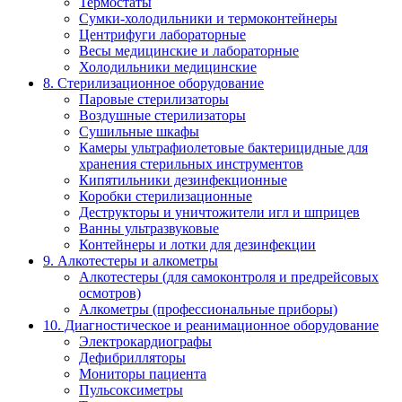
Термостаты
Сумки-холодильники и термоконтейнеры
Центрифуги лабораторные
Весы медицинские и лабораторные
Холодильники медицинские
8. Стерилизационное оборудование
Паровые стерилизаторы
Воздушные стерилизаторы
Сушильные шкафы
Камеры ультрафиолетовые бактерицидные для
хранения стерильных инструментов
Кипятильники дезинфекционные
Коробки стерилизационные
Деструкторы и уничтожители игл и шприцев
Ванны ультразвуковые
Контейнеры и лотки для дезинфекции
9. Алкотестеры и алкометры
Алкотестеры (для самоконтроля и предрейсовых
осмотров)
Алкометры (профессиональные приборы)
10. Диагностическое и реанимационное оборудование
Электрокардиографы
Дефибрилляторы
Мониторы пациента
Пульсоксиметры