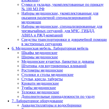
вложений)
Сумки и укладки, укомплектованные по приказу
№ 100 МЗ РФ
Наборы медицинские, укомплектованные для
оказания различной специализированной
медпомощи
Наборы медицинские, специализированные для
чрезвычайных ситуаций, для МЧС, ГИБДД,
АВИА и РЖД-компаний
Средства транспортировки и доврачебной помощи
в экстренных ситуациях
6. Медицинская мебель. Лабораторная мебель
Шкафы медицинские
Ширмы медицинские
Медицинские кушетки, банкетки и диваны
Штативы для внутривенных вливаний
Ростомеры медицинские
Столики и столы медицинские
Стулья, кресла, табуреты
Кровати медицинские
Тумбы медицинские
Тележки медицинские
Дополнительные принадлежности по уходу
7. Лабораторное оборудование
Аквадистилляторы и водосборники