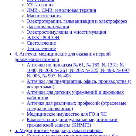
УЗТ-терапия
ДМВ-, СМВ- и волновая терапия
Магнитотерапия
Электротерапии, гальванизация и электрофорез
Дарсонваль-терапия
Электростимуляция и миостимуляция
ЭЛЕКТРОСОН
Светолечение
Теплолечение
4. Аптечки медицинские для оказания первой
доврачебной помощи
Аптечки по приказам № 61, № 169, № 1331; №
1080; № 260; № 261; № 262; № 325; № 498, № 697;
№ 905, № 907, № 408
Аптечки для предприятия, офиса, производства (с
лекарствами)
Аптечки для детских учреждений и школьных
кабинетов
Аптечка для различных профессий (отраслевые,
специализированные)
Медицинское имущество для ГО и ЧС
Комплекты индивидуальный медицинский
гражданской защиты (КИМГЗ)
5. Медицинские укладки, сумки и наборы
Сумки и укладки медицинские (пустые, без