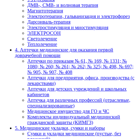
ДМВ-, СМВ- и волновая терапия
Магнитотерапия
Электротерапии, гальванизация и электрофорез
Дарсонваль-терапия
Электростимуляция и миостимуляция
ЭЛЕКТРОСОН
Светолечение
Теплолечение
4. Аптечки медицинские для оказания первой
доврачебной помощи
Аптечки по приказам № 61, № 169, № 1331; №
1080; № 260; № 261; № 262; № 325; № 498, № 697;
№ 905, № 907, № 408
Аптечки для предприятия, офиса, производства (с
лекарствами)
Аптечки для детских учреждений и школьных
кабинетов
Аптечка для различных профессий (отраслевые,
специализированные)
Медицинское имущество для ГО и ЧС
Комплекты индивидуальный медицинский
гражданской защиты (КИМГЗ)
5. Медицинские укладки, сумки и наборы
Сумки и укладки медицинские (пустые, без