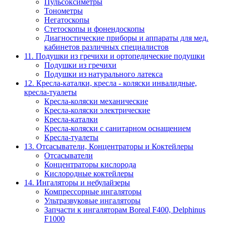
Пульсоксиметры
Тонометры
Негатоскопы
Стетоскопы и фонендоскопы
Диагностические приборы и аппараты для мед.
кабинетов различных специалистов
11. Подушки из гречихи и ортопедические подушки
Подушки из гречихи
Подушки из натурального латекса
12. Кресла-каталки, кресла - коляски инвалидные,
кресла-туалеты
Кресла-коляски механические
Кресла-коляски электрические
Кресла-каталки
Кресла-коляски с санитарном оснащением
Кресла-туалеты
13. Отсасыватели, Концентраторы и Коктейлеры
Отсасыватели
Концентраторы кислорода
Кислородные коктейлеры
14. Ингаляторы и небулайзеры
Компрессорные ингаляторы
Ультразвуковые ингаляторы
Запчасти к ингаляторам Boreal F400, Delphinus
F1000