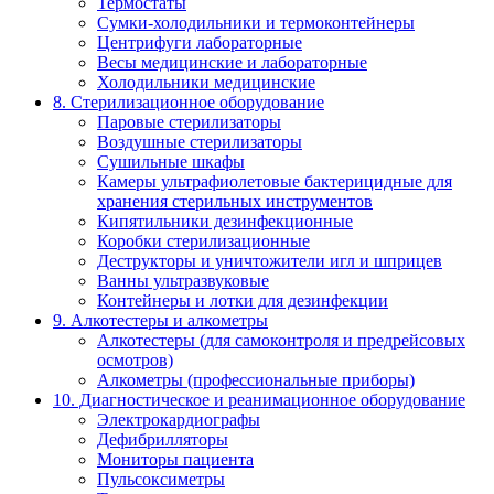
Термостаты
Сумки-холодильники и термоконтейнеры
Центрифуги лабораторные
Весы медицинские и лабораторные
Холодильники медицинские
8. Стерилизационное оборудование
Паровые стерилизаторы
Воздушные стерилизаторы
Сушильные шкафы
Камеры ультрафиолетовые бактерицидные для
хранения стерильных инструментов
Кипятильники дезинфекционные
Коробки стерилизационные
Деструкторы и уничтожители игл и шприцев
Ванны ультразвуковые
Контейнеры и лотки для дезинфекции
9. Алкотестеры и алкометры
Алкотестеры (для самоконтроля и предрейсовых
осмотров)
Алкометры (профессиональные приборы)
10. Диагностическое и реанимационное оборудование
Электрокардиографы
Дефибрилляторы
Мониторы пациента
Пульсоксиметры