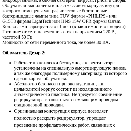
микроорганизмы, включая бактерии, вирусы, грибы и споры.
Облучатели выполнены в пластмассовом корпусе, внутри
которого помещены ультрафиолетовые безозоновые
бактерицидные лампы типа TUV фирмы «PHILIPS» или
G15T8 фирмы LightTech или HNS 15W OFR фирмы Osram.
Кол-во ламп варьируется от 1 до 5 (в зависимости от модели).
Питание: от сети переменного тока напряжением 220 В,
частотой 50 Гц.
Мощность от сети переменного тока, не более 30 ВА.
Облучатель Дезар 2:
Работает практически бесшумно, т.к. вентиляторы
установлены на специальную амортизирующую панель,
а так же благодаря полимерному материалу, из которого
сделан корпус облучателя.
Абсолютно безопасен при эксплуатации, т.к.
цельнолитой корпус состоит из изоляционнного
диэлектрического пластика. Не требуется соединение
рециркулятора с защитным заземляющим проводом
стационарной проводки.
Оригинальная конструкция корпуса позволяет
полностью раскрыть рециркулятор, упрощает
проведение профилактических работ, связанных с