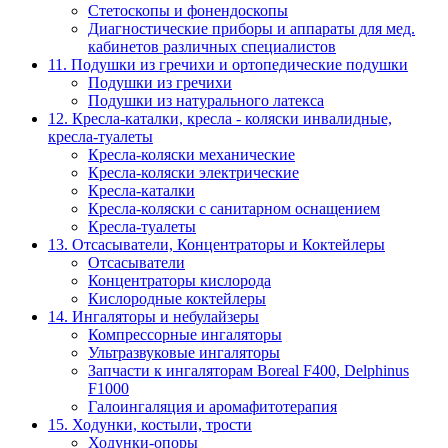
Стетоскопы и фонендоскопы
Диагностические приборы и аппараты для мед.
кабинетов различных специалистов
11. Подушки из гречихи и ортопедические подушки
Подушки из гречихи
Подушки из натурального латекса
12. Кресла-каталки, кресла - коляски инвалидные,
кресла-туалеты
Кресла-коляски механические
Кресла-коляски электрические
Кресла-каталки
Кресла-коляски с санитарном оснащением
Кресла-туалеты
13. Отсасыватели, Концентраторы и Коктейлеры
Отсасыватели
Концентраторы кислорода
Кислородные коктейлеры
14. Ингаляторы и небулайзеры
Компрессорные ингаляторы
Ультразвуковые ингаляторы
Запчасти к ингаляторам Boreal F400, Delphinus
F1000
Галоингаляция и аромафитотерапия
15. Ходунки, костыли, трости
Ходунки-опоры