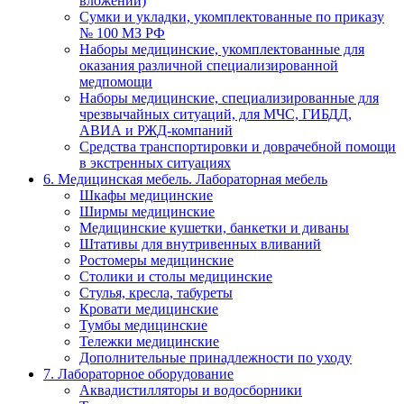
вложений)
Сумки и укладки, укомплектованные по приказу
№ 100 МЗ РФ
Наборы медицинские, укомплектованные для
оказания различной специализированной
медпомощи
Наборы медицинские, специализированные для
чрезвычайных ситуаций, для МЧС, ГИБДД,
АВИА и РЖД-компаний
Средства транспортировки и доврачебной помощи
в экстренных ситуациях
6. Медицинская мебель. Лабораторная мебель
Шкафы медицинские
Ширмы медицинские
Медицинские кушетки, банкетки и диваны
Штативы для внутривенных вливаний
Ростомеры медицинские
Столики и столы медицинские
Стулья, кресла, табуреты
Кровати медицинские
Тумбы медицинские
Тележки медицинские
Дополнительные принадлежности по уходу
7. Лабораторное оборудование
Аквадистилляторы и водосборники