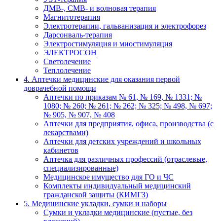
ДМВ-, СМВ- и волновая терапия
Магнитотерапия
Электротерапии, гальванизация и электрофорез
Дарсонваль-терапия
Электростимуляция и миостимуляция
ЭЛЕКТРОСОН
Светолечение
Теплолечение
4. Аптечки медицинские для оказания первой
доврачебной помощи
Аптечки по приказам № 61, № 169, № 1331; №
1080; № 260; № 261; № 262; № 325; № 498, № 697;
№ 905, № 907, № 408
Аптечки для предприятия, офиса, производства (с
лекарствами)
Аптечки для детских учреждений и школьных
кабинетов
Аптечка для различных профессий (отраслевые,
специализированные)
Медицинское имущество для ГО и ЧС
Комплекты индивидуальный медицинский
гражданской защиты (КИМГЗ)
5. Медицинские укладки, сумки и наборы
Сумки и укладки медицинские (пустые, без