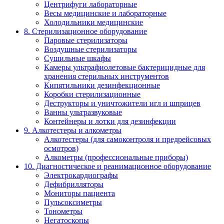
Центрифуги лабораторные
Весы медицинские и лабораторные
Холодильники медицинские
8. Стерилизационное оборудование
Паровые стерилизаторы
Воздушные стерилизаторы
Сушильные шкафы
Камеры ультрафиолетовые бактерицидные для
хранения стерильных инструментов
Кипятильники дезинфекционные
Коробки стерилизационные
Деструкторы и уничтожители игл и шприцев
Ванны ультразвуковые
Контейнеры и лотки для дезинфекции
9. Алкотестеры и алкометры
Алкотестеры (для самоконтроля и предрейсовых
осмотров)
Алкометры (профессиональные приборы)
10. Диагностическое и реанимационное оборудование
Электрокардиографы
Дефибрилляторы
Мониторы пациента
Пульсоксиметры
Тонометры
Негатоскопы