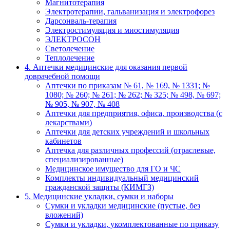
Магнитотерапия
Электротерапии, гальванизация и электрофорез
Дарсонваль-терапия
Электростимуляция и миостимуляция
ЭЛЕКТРОСОН
Светолечение
Теплолечение
4. Аптечки медицинские для оказания первой
доврачебной помощи
Аптечки по приказам № 61, № 169, № 1331; №
1080; № 260; № 261; № 262; № 325; № 498, № 697;
№ 905, № 907, № 408
Аптечки для предприятия, офиса, производства (с
лекарствами)
Аптечки для детских учреждений и школьных
кабинетов
Аптечка для различных профессий (отраслевые,
специализированные)
Медицинское имущество для ГО и ЧС
Комплекты индивидуальный медицинский
гражданской защиты (КИМГЗ)
5. Медицинские укладки, сумки и наборы
Сумки и укладки медицинские (пустые, без
вложений)
Сумки и укладки, укомплектованные по приказу