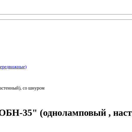
ередвижные)
астенный), со шнуром
ОБН-35" (одноламповый , наст