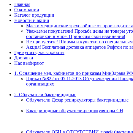
Главная
О компании
Каталог продукции
Новости и акции
Маски медицинские трехслойные от производителя
Уважаемы покупатели! Просьба цены на товары уточ
обстановкой в мире. Приносим свои извинения!
Не пропустите! Ширмы и кушетки по специальным 
Акция! Бесплатная доставка аппаратов Рефтон по в
Где купить, часы работы
Доставка
Нас выбирают
1. Оснащение мед. кабинетов по приказам МинЗдрава РФ
Приказ №822 от 05.11.2013 Об утверждении Порядк
организациях
2. Облучатели бактерицидные
Облучатели Дезар рециркуляторы бактерицидные
Бактерицидные облучатели-рециркуляторы СН
Облучатели ОБН в ОТСУТСТВИИ людей (настенны