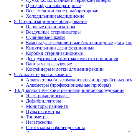
Сумки-холодильники и термоконтейнеры
Центрифуги лабораторные
Весы медицинские и лабораторные
Холодильники медицинские
8. Стерилизационное оборудование
Паровые стерилизаторы
Воздушные стерилизаторы
Сушильные шкафы
Камеры ультрафиолетовые бактерицидные для хран
Кипятильники дезинфекционные
Коробки стерилизационные
Деструкторы и уничтожители игл и шприцев
Ванны ультразвуковые
Контейнеры и лотки для дезинфекции
9. Алкотестеры и алкометры
Алкотестеры (для самоконтроля и предрейсовых ос
Алкометры (профессиональные приборы)
10. Диагностическое и реанимационное оборудование
Электрокардиографы
Дефибрилляторы
Мониторы пациента
Пульсоксиметры
Тонометры
Негатоскопы
Стетоскопы и фонендоскопы