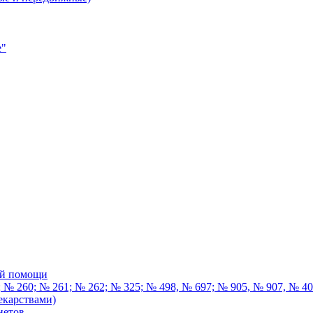
е"
ой помощи
 № 260; № 261; № 262; № 325; № 498, № 697; № 905, № 907, № 4
екарствами)
нетов