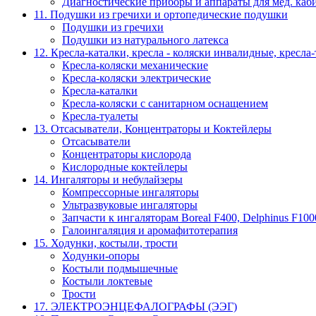
Диагностические приборы и аппараты для мед. каб
11. Подушки из гречихи и ортопедические подушки
Подушки из гречихи
Подушки из натурального латекса
12. Кресла-каталки, кресла - коляски инвалидные, кресла
Кресла-коляски механические
Кресла-коляски электрические
Кресла-каталки
Кресла-коляски с санитарном оснащением
Кресла-туалеты
13. Отсасыватели, Концентраторы и Коктейлеры
Отсасыватели
Концентраторы кислорода
Кислородные коктейлеры
14. Ингаляторы и небулайзеры
Компрессорные ингаляторы
Ультразвуковые ингаляторы
Запчасти к ингаляторам Boreal F400, Delphinus F100
Галоингаляция и аромафитотерапия
15. Ходунки, костыли, трости
Ходунки-опоры
Костыли подмышечные
Костыли локтевые
Трости
17. ЭЛЕКТРО­ЭНЦЕФАЛОГРАФЫ (ЭЭГ)