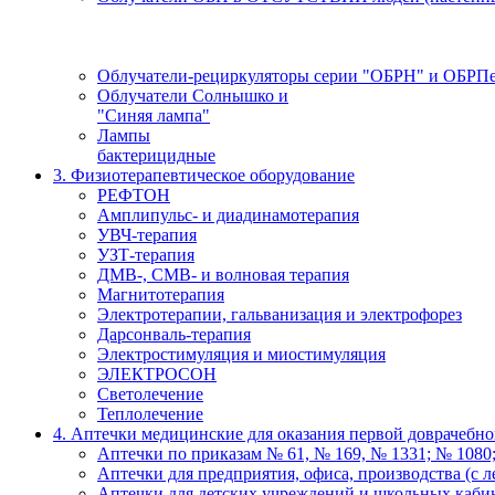
Облучатели-рециркуляторы серии "ОБРН" и ОБРП
Облучатели Солнышко и
"Синяя лампа"
Лампы
бактерицидные
3. Физиотерапевтическое оборудование
РЕФТОН
Амплипульс- и диадинамотерапия
УВЧ-терапия
УЗТ-терапия
ДМВ-, СМВ- и волновая терапия
Магнитотерапия
Электротерапии, гальванизация и электрофорез
Дарсонваль-терапия
Электростимуляция и миостимуляция
ЭЛЕКТРОСОН
Светолечение
Теплолечение
4. Аптечки медицинские для оказания первой доврачебн
Аптечки по приказам № 61, № 169, № 1331; № 1080;
Аптечки для предприятия, офиса, производства (с л
Аптечки для детских учреждений и школьных каби