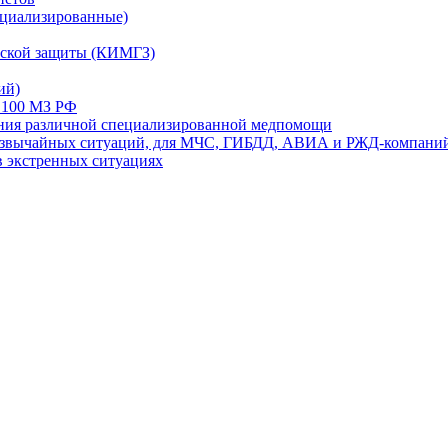
ециализированные)
ской защиты (КИМГЗ)
ий)
 100 МЗ РФ
ания различной специализированной медпомощи
резвычайных ситуаций, для МЧС, ГИБДД, АВИА и РЖД-компани
в экстренных ситуациях