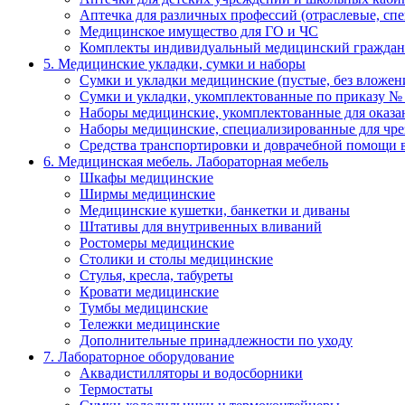
Аптечка для различных профессий (отраслевые, сп
Медицинское имущество для ГО и ЧС
Комплекты индивидуальный медицинский граждан
5. Медицинские укладки, сумки и наборы
Сумки и укладки медицинские (пустые, без вложен
Сумки и укладки, укомплектованные по приказу №
Наборы медицинские, укомплектованные для оказ
Наборы медицинские, специализированные для ч
Средства транспортировки и доврачебной помощи 
6. Медицинская мебель. Лабораторная мебель
Шкафы медицинские
Ширмы медицинские
Медицинские кушетки, банкетки и диваны
Штативы для внутривенных вливаний
Ростомеры медицинские
Столики и столы медицинские
Стулья, кресла, табуреты
Кровати медицинские
Тумбы медицинские
Тележки медицинские
Дополнительные принадлежности по уходу
7. Лабораторное оборудование
Аквадистилляторы и водосборники
Термостаты