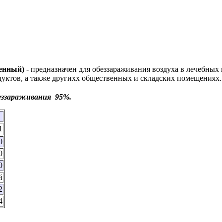
енный)
- предназначен для обеззараживания воздуха в лечебны
уктов, а также другихх общественных и складских помещениях.
обеззараживания 95%.
1
0
0
0
й
2
4