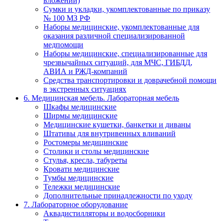
вложений)
Сумки и укладки, укомплектованные по приказу
№ 100 МЗ РФ
Наборы медицинские, укомплектованные для
оказания различной специализированной
медпомощи
Наборы медицинские, специализированные для
чрезвычайных ситуаций, для МЧС, ГИБДД,
АВИА и РЖД-компаний
Средства транспортировки и доврачебной помощи
в экстренных ситуациях
6. Медицинская мебель. Лабораторная мебель
Шкафы медицинские
Ширмы медицинские
Медицинские кушетки, банкетки и диваны
Штативы для внутривенных вливаний
Ростомеры медицинские
Столики и столы медицинские
Стулья, кресла, табуреты
Кровати медицинские
Тумбы медицинские
Тележки медицинские
Дополнительные принадлежности по уходу
7. Лабораторное оборудование
Аквадистилляторы и водосборники