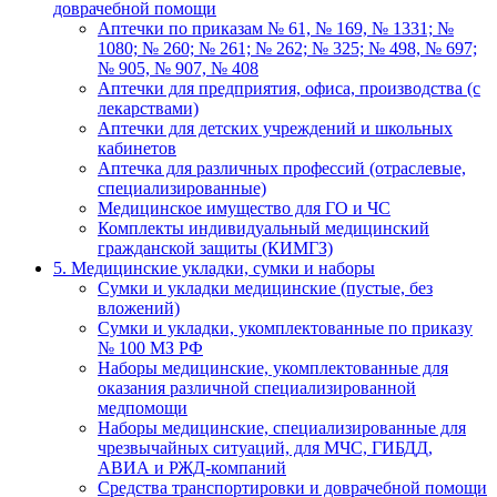
доврачебной помощи
Аптечки по приказам № 61, № 169, № 1331; №
1080; № 260; № 261; № 262; № 325; № 498, № 697;
№ 905, № 907, № 408
Аптечки для предприятия, офиса, производства (с
лекарствами)
Аптечки для детских учреждений и школьных
кабинетов
Аптечка для различных профессий (отраслевые,
специализированные)
Медицинское имущество для ГО и ЧС
Комплекты индивидуальный медицинский
гражданской защиты (КИМГЗ)
5. Медицинские укладки, сумки и наборы
Сумки и укладки медицинские (пустые, без
вложений)
Сумки и укладки, укомплектованные по приказу
№ 100 МЗ РФ
Наборы медицинские, укомплектованные для
оказания различной специализированной
медпомощи
Наборы медицинские, специализированные для
чрезвычайных ситуаций, для МЧС, ГИБДД,
АВИА и РЖД-компаний
Средства транспортировки и доврачебной помощи