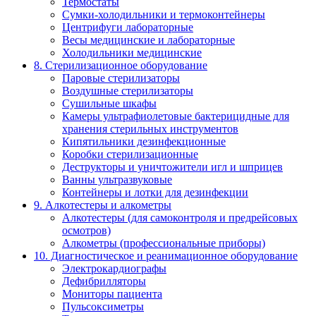
Термостаты
Сумки-холодильники и термоконтейнеры
Центрифуги лабораторные
Весы медицинские и лабораторные
Холодильники медицинские
8. Стерилизационное оборудование
Паровые стерилизаторы
Воздушные стерилизаторы
Сушильные шкафы
Камеры ультрафиолетовые бактерицидные для
хранения стерильных инструментов
Кипятильники дезинфекционные
Коробки стерилизационные
Деструкторы и уничтожители игл и шприцев
Ванны ультразвуковые
Контейнеры и лотки для дезинфекции
9. Алкотестеры и алкометры
Алкотестеры (для самоконтроля и предрейсовых
осмотров)
Алкометры (профессиональные приборы)
10. Диагностическое и реанимационное оборудование
Электрокардиографы
Дефибрилляторы
Мониторы пациента
Пульсоксиметры