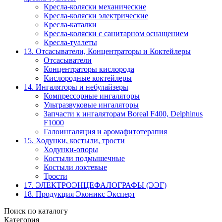
Кресла-коляски механические
Кресла-коляски электрические
Кресла-каталки
Кресла-коляски с санитарном оснащением
Кресла-туалеты
13. Отсасыватели, Концентраторы и Коктейлеры
Отсасыватели
Концентраторы кислорода
Кислородные коктейлеры
14. Ингаляторы и небулайзеры
Компрессорные ингаляторы
Ультразвуковые ингаляторы
Запчасти к ингаляторам Boreal F400, Delphinus
F1000
Галоингаляция и аромафитотерапия
15. Ходунки, костыли, трости
Ходунки-опоры
Костыли подмышечные
Костыли локтевые
Трости
17. ЭЛЕКТРО­ЭНЦЕФАЛОГРАФЫ (ЭЭГ)
18. Продукция Эконикс Эксперт
Поиск по каталогу
Категория