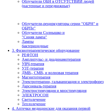
Облучатели ОБН в ОТСУТСТВИИ людей
(настенные и передвижные)
Облучатели-рециркуляторы серии "ОБРН" и
ОБРПе"
Облучатели Солнышко и
"Синяя лампа"
Лампы
бактерицидные
3. Физиотерапевтическое оборудование
РЕФТОН
Амплипульс- и диадинамотерапия
УВЧ-терапия
УЗТ-терапия
ДМВ-, СМВ- и волновая терапия
Магнитотерапия
Электротерапии, гальванизация и электрофорез
Дарсонваль-терапия
Электростимуляция и миостимуляция
ЭЛЕКТРОСОН
Светолечение
Теплолечение
4. Аптечки медицинские для оказания первой