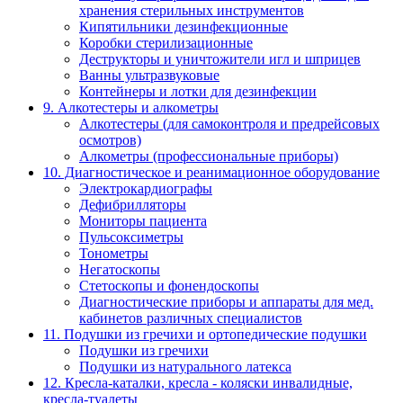
хранения стерильных инструментов
Кипятильники дезинфекционные
Коробки стерилизационные
Деструкторы и уничтожители игл и шприцев
Ванны ультразвуковые
Контейнеры и лотки для дезинфекции
9. Алкотестеры и алкометры
Алкотестеры (для самоконтроля и предрейсовых
осмотров)
Алкометры (профессиональные приборы)
10. Диагностическое и реанимационное оборудование
Электрокардиографы
Дефибрилляторы
Мониторы пациента
Пульсоксиметры
Тонометры
Негатоскопы
Стетоскопы и фонендоскопы
Диагностические приборы и аппараты для мед.
кабинетов различных специалистов
11. Подушки из гречихи и ортопедические подушки
Подушки из гречихи
Подушки из натурального латекса
12. Кресла-каталки, кресла - коляски инвалидные,
кресла-туалеты