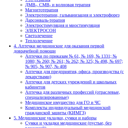
ДМВ-, СМВ- и волновая терапия
Магнитотерапия
Электротерапии, гальванизация и электрофорез
Дарсонваль-терапия
Электростимуляция и миостимуляция
ЭЛЕКТРОСОН
Светолечение
Теплолечение
4. Аптечки медицинские для оказания первой
доврачебной помощи
Аптечки по приказам № 61, № 169, № 1331; №
1080; № 260; № 261; № 262; № 325; № 498, № 697;
№ 905, № 907, № 408
Аптечки для предприятия, офиса, производства (с
лекарствами)
Аптечки для детских учреждений и школьных
кабинетов
Аптечка для различных профессий (отраслевые,
специализированные)
Медицинское имущество для ГО и ЧС
Комплекты индивидуальный медицинский
гражданской защиты (КИМГЗ)
5. Медицинские укладки, сумки и наборы
Сумки и укладки медицинские (пустые, без