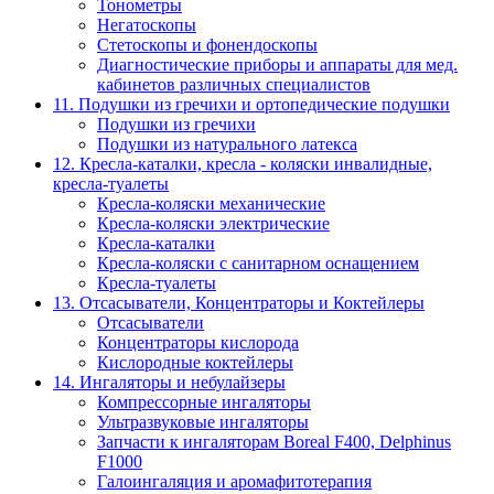
Тонометры
Негатоскопы
Стетоскопы и фонендоскопы
Диагностические приборы и аппараты для мед.
кабинетов различных специалистов
11. Подушки из гречихи и ортопедические подушки
Подушки из гречихи
Подушки из натурального латекса
12. Кресла-каталки, кресла - коляски инвалидные,
кресла-туалеты
Кресла-коляски механические
Кресла-коляски электрические
Кресла-каталки
Кресла-коляски с санитарном оснащением
Кресла-туалеты
13. Отсасыватели, Концентраторы и Коктейлеры
Отсасыватели
Концентраторы кислорода
Кислородные коктейлеры
14. Ингаляторы и небулайзеры
Компрессорные ингаляторы
Ультразвуковые ингаляторы
Запчасти к ингаляторам Boreal F400, Delphinus
F1000
Галоингаляция и аромафитотерапия