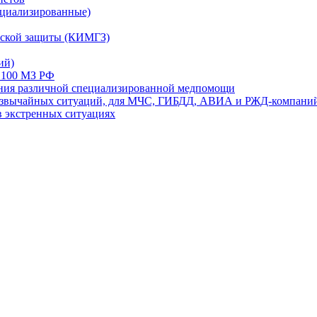
ециализированные)
ской защиты (КИМГЗ)
ий)
 100 МЗ РФ
ания различной специализированной медпомощи
резвычайных ситуаций, для МЧС, ГИБДД, АВИА и РЖД-компани
в экстренных ситуациях