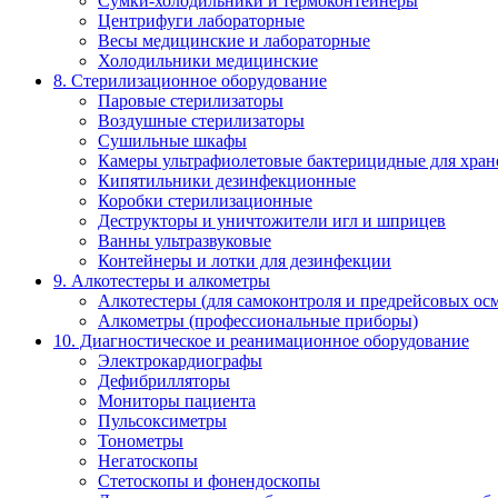
Сумки-холодильники и термоконтейнеры
Центрифуги лабораторные
Весы медицинские и лабораторные
Холодильники медицинские
8. Стерилизационное оборудование
Паровые стерилизаторы
Воздушные стерилизаторы
Сушильные шкафы
Камеры ультрафиолетовые бактерицидные для хран
Кипятильники дезинфекционные
Коробки стерилизационные
Деструкторы и уничтожители игл и шприцев
Ванны ультразвуковые
Контейнеры и лотки для дезинфекции
9. Алкотестеры и алкометры
Алкотестеры (для самоконтроля и предрейсовых ос
Алкометры (профессиональные приборы)
10. Диагностическое и реанимационное оборудование
Электрокардиографы
Дефибрилляторы
Мониторы пациента
Пульсоксиметры
Тонометры
Негатоскопы
Стетоскопы и фонендоскопы