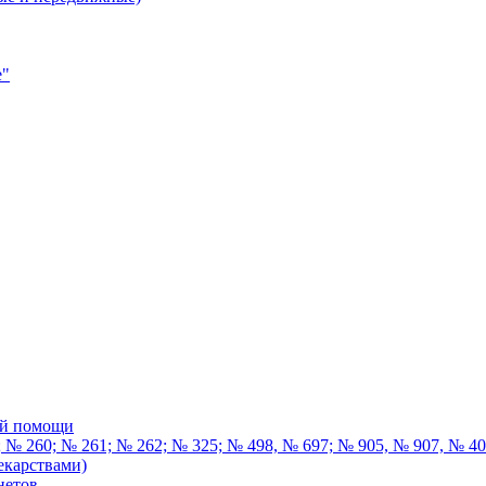
е"
ой помощи
 № 260; № 261; № 262; № 325; № 498, № 697; № 905, № 907, № 4
екарствами)
нетов