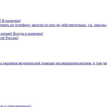
! В наличии!
нять по телефону, многие из них не действительны, т.к. завод
ценам! Всегда в наличии!
сей России!
а оказания медицинской помощи несовершеннолетним, в том чис
е и передвижные)