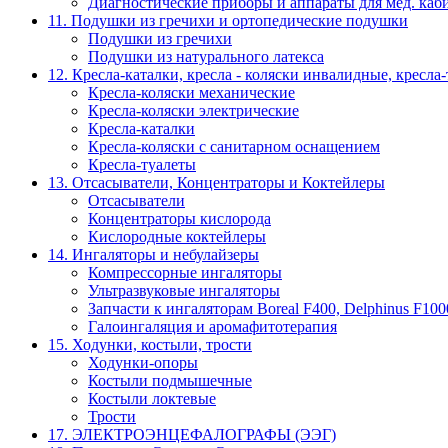
Диагностические приборы и аппараты для мед. каб
11. Подушки из гречихи и ортопедические подушки
Подушки из гречихи
Подушки из натурального латекса
12. Кресла-каталки, кресла - коляски инвалидные, кресла
Кресла-коляски механические
Кресла-коляски электрические
Кресла-каталки
Кресла-коляски с санитарном оснащением
Кресла-туалеты
13. Отсасыватели, Концентраторы и Коктейлеры
Отсасыватели
Концентраторы кислорода
Кислородные коктейлеры
14. Ингаляторы и небулайзеры
Компрессорные ингаляторы
Ультразвуковые ингаляторы
Запчасти к ингаляторам Boreal F400, Delphinus F100
Галоингаляция и аромафитотерапия
15. Ходунки, костыли, трости
Ходунки-опоры
Костыли подмышечные
Костыли локтевые
Трости
17. ЭЛЕКТРО­ЭНЦЕФАЛОГРАФЫ (ЭЭГ)