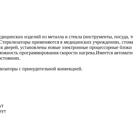
ицинских изделий из металла и стекла (инструменты, посуда, 
 Стерилизаторы применяются в медицинских учреждениях, стома
ия дверей, установлены новые электронные процессорные блоки
ожность программирования скорости нагрева.Имеется автоматич
остояниях.
илизаторы с принудительной конвекцией.
ут
нут