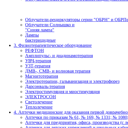
Облучатели-рециркуляторы серии "ОБРН" и ОБРП
Облучатели Солнышко и
"Синяя лампа"
Лампы
бактерицидные
3. Физиотерапевтическое оборудование
РЕФТОН
Амплипульс- и диадинамотерапия
УВЧ-терапия
УЗТ-терапия
ДМВ-, СМВ- и волновая терапия
Магнитотерапия
Электротерапии, гальванизация и электрофорез
Дарсонваль-терапия
Электростимуляция и миостимуляция
ЭЛЕКТРОСОН
Светолечение
Теплолечение
4. Аптечки медицинские для оказания первой доврачебн
Аптечки по приказам № 61, № 169, № 1331; № 1080;
Аптечки для предприятия, офиса, производства (с л
Аптечки для детских учреждений и школьных каби