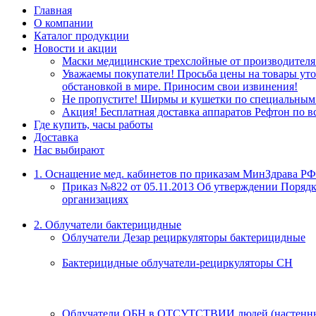
Главная
О компании
Каталог продукции
Новости и акции
Маски медицинские трехслойные от производителя
Уважаемы покупатели! Просьба цены на товары уточ
обстановкой в мире. Приносим свои извинения!
Не пропустите! Ширмы и кушетки по специальным 
Акция! Бесплатная доставка аппаратов Рефтон по в
Где купить, часы работы
Доставка
Нас выбирают
1. Оснащение мед. кабинетов по приказам МинЗдрава РФ
Приказ №822 от 05.11.2013 Об утверждении Порядк
организациях
2. Облучатели бактерицидные
Облучатели Дезар рециркуляторы бактерицидные
Бактерицидные облучатели-рециркуляторы СН
Облучатели ОБН в ОТСУТСТВИИ людей (настенны